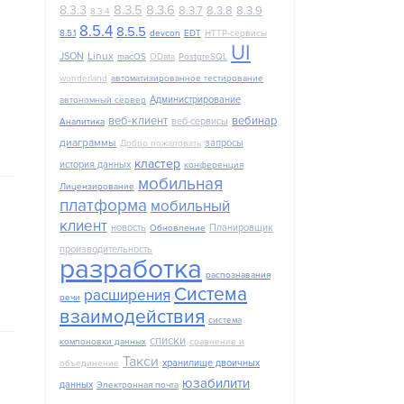
8.3.5
8.3.6
8.3.3
8.3.7
8.3.8
8.3.9
8.3.4
8.5.4
8.5.5
8.5.1
devcon
EDT
HTTP-сервисы
UI
Linux
JSON
macOS
OData
PostgreSQL
wonderland
автоматизированное тестирование
Администрирование
автономный сервер
веб-клиент
вебинар
веб-сервисы
Аналитика
диаграммы
запросы
Добро пожаловать
кластер
история данных
конференция
мобильная
Лицензирование
платформа
мобильный
клиент
новость
Планировщик
Обновление
производительность
разработка
распознавания
Система
расширения
речи
взаимодействия
система
списки
компоновки данных
сравнение и
Такси
хранилище двоичных
объединение
юзабилити
данных
Электронная почта