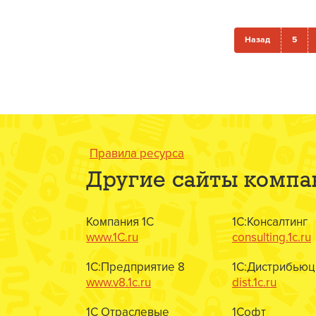
Назад
5
Правила ресурса
Другие сайты компа
Компания 1С
1С:Консалтинг
www.1C.ru
consulting.1c.ru
1С:Предприятие 8
1С:Дистрибьюц
www.v8.1c.ru
dist.1c.ru
1С Отраслевые
1Софт