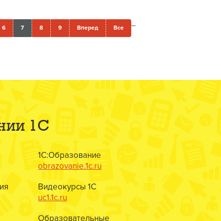
...
6
7
8
9
Вперед
Все
нии 1С
1С:Образование
obrazovanie.1c.ru
ия
Видеокурсы 1С
uc1.1c.ru
Образовательные