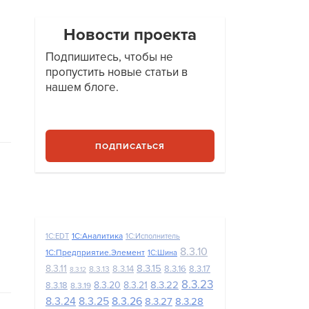
Новости проекта
Подпишитесь, чтобы не
пропустить новые статьи в
нашем блоге.
ПОДПИСАТЬСЯ
1С:Аналитика
1C:EDT
1С:Исполнитель
8.3.10
1С:Предприятие.Элемент
1С:Шина
8.3.15
8.3.11
8.3.14
8.3.16
8.3.17
8.3.13
8.3.12
8.3.23
8.3.22
8.3.20
8.3.21
8.3.18
8.3.19
8.3.24
8.3.25
8.3.26
8.3.27
8.3.28