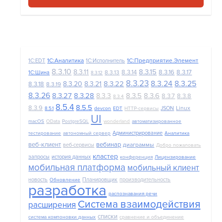
1С:Аналитика
1С:Предприятие.Элемент
1C:EDT
1С:Исполнитель
8.3.10
8.3.15
8.3.11
8.3.14
8.3.16
8.3.17
8.3.13
1С:Шина
8.3.12
8.3.23
8.3.24
8.3.25
8.3.22
8.3.20
8.3.21
8.3.18
8.3.19
8.3.26
8.3.27
8.3.28
8.3.5
8.3.6
8.3.3
8.3.7
8.3.8
8.3.4
8.5.4
8.5.5
8.3.9
Linux
JSON
8.5.1
devcon
EDT
HTTP-сервисы
UI
macOS
OData
PostgreSQL
wonderland
автоматизированное
Администрирование
тестирование
автономный сервер
Аналитика
веб-клиент
вебинар
диаграммы
веб-сервисы
Добро пожаловать
кластер
запросы
история данных
конференция
Лицензирование
мобильная платформа
мобильный клиент
новость
Планировщик
производительность
Обновление
разработка
распознавания речи
Система взаимодействия
расширения
списки
система компоновки данных
сравнение и объединение