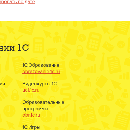
ировать по дате
нии 1С
1С:Образование
obrazovanie.1c.ru
ия
Видеокурсы 1С
uc1.1c.ru
Образовательные
программы
obr.1c.ru
1С:Игры