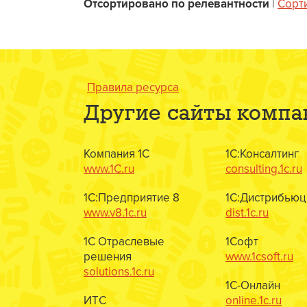
Отсортировано по релевантности
|
Сорт
Правила ресурса
Другие сайты компа
Компания 1С
1С:Консалтинг
www.1C.ru
consulting.1c.ru
1С:Предприятие 8
1С:Дистрибьюц
www.v8.1c.ru
dist.1c.ru
1С Отраслевые
1Софт
решения
www.1csoft.ru
solutions.1c.ru
1С-Онлайн
ИТС
online.1c.ru