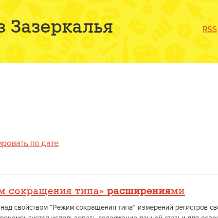
з Зазеркалья
RSS
ировать по дате
м сокращения типа»
расширения
ми
 над свойством “Режим сокращения типа” измерений регистров с