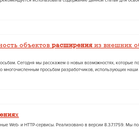
рекомендуется использовать содержание данной статьи для освоен
ность объектов
расширения
из внешних о
просьбам. Сегодня мы расскажем о новых возможностях, которые по
о многочисленным просьбам разработчиков, использующих наши тех
ения
х
нные Web- и HTTP-сервисы. Реализовано в версии 8.3.7.1759. Мы