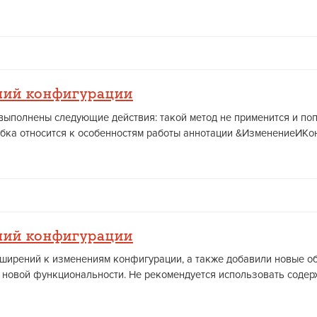
ний конфигурации
ут выполнены следующие действия: такой метод не применится и п
ибка относится к особенностям работы аннотации &ИзменениеИКонт
ний конфигурации
сширений к изменениям конфигурации, а также добавили новые об
м новой функциональности. Не рекомендуется использовать содержа