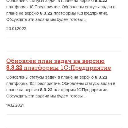
Обновлены статусы задач в плане на версию
8.3.22
платформы 1С:Предприятие. Обновлены статусы задач в
плане на версию
8.3.22
платформы 1С:Предприятие.
Обсуждать эти задачи мы будем готовы ...
20.01.2022
Обновлён план задач на версию
8.3.22
платформы 1С:Предприятие
Обновлены статусы задач в плане на версию
8.3.22
платформы 1С:Предприятие. Обновлены статусы задач в
плане на версию
8.3.22
платформы 1С:Предприятие.
Обсуждать эти задачи мы будем готовы ...
14.12.2021