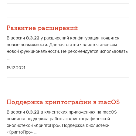
Развитие расширений
В версии
8.3.22
у расширений конфигурации появятся
новые возможности. Данная статья является анонсом
новой функциональности. Не рекомендуется использовать
...
15.12.2021
Поддержка криптографии в macOS
В версии
8.3.22
в клиентских приложениях на macOS
появится поддержка работы с криптографической
библиотекой «КриптоПро». Поддержка библиотеки
«КриптоПро» ...