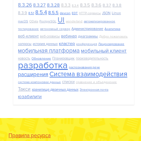
8.3.26
8.3.27
8.3.28
8.3.5
8.3.6
8.3.3
8.3.7
8.3.8
8.3.4
8.5.4
8.5.5
8.3.9
Linux
JSON
8.5.1
devcon
EDT
HTTP-сервисы
UI
macOS
OData
PostgreSQL
wonderland
автоматизированное
Администрирование
тестирование
автономный сервер
Аналитика
веб-клиент
вебинар
диаграммы
веб-сервисы
Добро пожаловать
кластер
запросы
история данных
конференция
Лицензирование
мобильная платформа
мобильный клиент
новость
Планировщик
производительность
Обновление
разработка
распознавания речи
Система взаимодействия
расширения
списки
система компоновки данных
сравнение и объединение
Такси
хранилище двоичных данных
Электронная почта
юзабилити
Правила ресурса