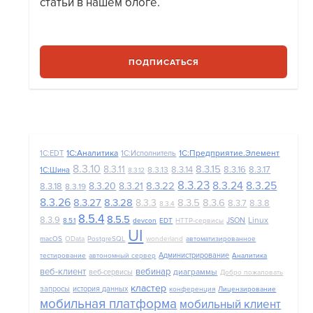
статьи в нашем блоге.
ПОДПИСАТЬСЯ
1С:Аналитика
1С:Предприятие.Элемент
1C:EDT
1С:Исполнитель
8.3.10
8.3.15
8.3.11
8.3.14
8.3.16
8.3.17
8.3.13
1С:Шина
8.3.12
8.3.23
8.3.24
8.3.25
8.3.22
8.3.20
8.3.21
8.3.18
8.3.19
8.3.26
8.3.27
8.3.28
8.3.5
8.3.6
8.3.3
8.3.7
8.3.8
8.3.4
8.5.4
8.5.5
8.3.9
Linux
JSON
8.5.1
devcon
EDT
HTTP-сервисы
UI
macOS
OData
PostgreSQL
wonderland
автоматизированное
Администрирование
тестирование
автономный сервер
Аналитика
веб-клиент
вебинар
диаграммы
веб-сервисы
Добро пожаловать
кластер
запросы
история данных
конференция
Лицензирование
мобильная платформа
мобильный клиент