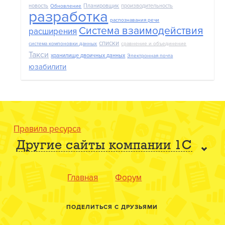
новость
Планировщик
производительность
Обновление
разработка
распознавания речи
Система взаимодействия
расширения
списки
система компоновки данных
сравнение и объединение
Такси
хранилище двоичных данных
Электронная почта
юзабилити
Правила ресурса
Другие сайты компании 1С
Главная
Форум
ПОДЕЛИТЬСЯ С ДРУЗЬЯМИ