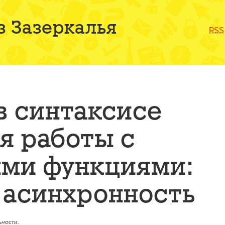
з Зазеркалья
RSS
в синтаксисе
я работы с
ми функциями:
 асинхронность
ности.