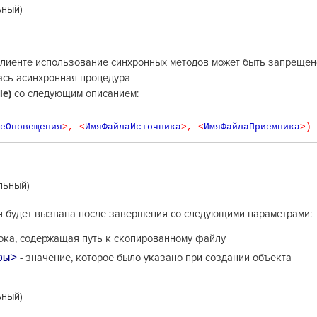
ьный)
клиенте использование синхронных методов может быть запрещен
лась асинхронная процедура
le)
со следующим описанием:
еОповещения
>,
<
ИмяФайлаИсточника
>,
<
ИмяФайлаПриемника
>)
льный)
я будет вызвана после завершения со следующими параметрами:
рока, содержащая путь к скопированному файлу
ры>
- значение, которое было указано при создании объекта
ьный)