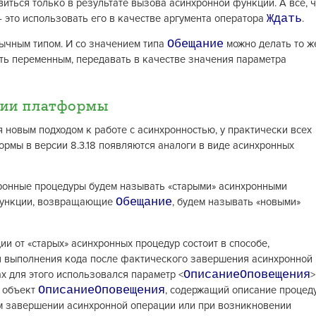
иться только в результате вызова асинхронной функции. А всё, ч
Ждать
 это использовать его в качестве аргумента оператора
.
Обещание
ычным типом. И со значением типа
можно делать то ж
ать переменным, передавать в качестве значения параметра
ции платформы
 новым подходом к работе с асинхронностью, у практически всех
мы в версии 8.3.18 появляются аналоги в виде асинхронных
ронные процедуры будем называть «старыми» асинхронными
Обещание
функции, возвращающие
, будем называть «новыми»
и от «старых» асинхронных процедур состоит в способе,
 выполнения кода после фактического завершения асинхронной
ОписаниеОповещения
х для этого использовался параметр <
>
ОписаниеОповещения
 объект
, содержащий описание процеду
 завершении асинхронной операции или при возникновении