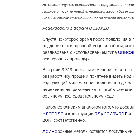
Не рекомендуется использовать содержание данной 
Полное описание новой функциональности будет пр
Полный список изменений в новой версии приводитс
Реализовано в версии
8.3.18.1128
Спустя некоторое время после появления в 
поддержке асинхронной модели работы, кото
Описа
реализована с использованием типа
асинхронных процедур.
В версии 8.3.18 внесены изменения для того,
разработчику проще и понятнее видеть код,
содержащий минимальное количество детале
изменения направлены на то, чтобы сделат
обычному последовательному коду.
Наиболее близким аналогом того, что добавл
Promise
async/await
и конструкции
язы
2017, соответственно.
Асинх
ронные методы остаются доступными т