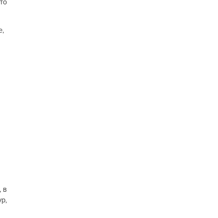
то
е,
, в
р,