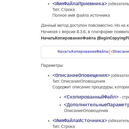
<ИмяФайлаПриемника>
(обязател
Тип: Строка
Полное имя файла источника
Данный метод доступен повсеместно. Но на 
Начиная с версии 8.3.6, в платформе появи
НачатьКопированиеФайла (BeginCopyingFi
   НачатьКопированиеФайла
(<
Описани
Параметры:
<ОписаниеОповещения>
(обязате
Тип: ОписаниеОповещения
Содержит описание процедуры, котора
<СкопированныйФайл>
- ст
<ДополнительныеПарамет
ОписаниеОповещения
<ИмяФайлаИсточника>
(обязател
Тип: Строка