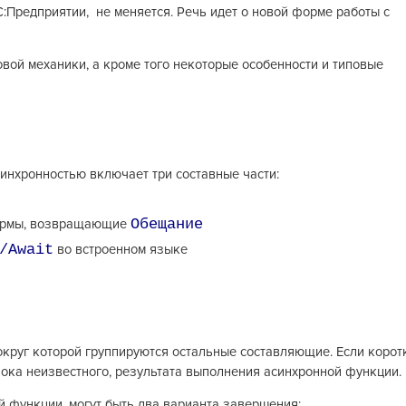
С:Предприятии, не меняется. Речь идет о новой форме работы с
овой механики, а кроме того некоторые особенности и типовые
синхронностью включает три составные части:
Обещание
ормы, возвращающие
/Await
во встроенном языке
округ которой группируются остальные составляющие. Если корот
пока неизвестного, результата выполнения асинхронной функции.
й функции, могут быть два варианта завершения: