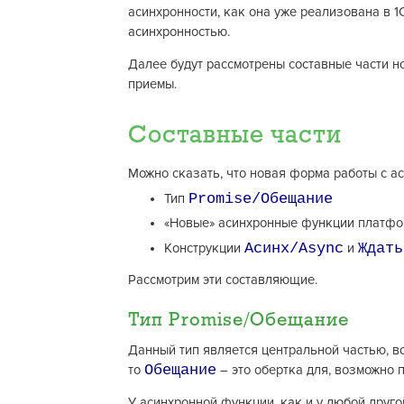
асинхронности, как она уже реализована в 1
асинхронностью.
Далее будут рассмотрены составные части н
приемы.
Составные части
Можно сказать, что новая форма работы с а
Promise/Обещание
Тип
«Новые» асинхронные функции платф
Асинх/Async
Ждать
Конструкции
и
Рассмотрим эти составляющие.
Тип Promise/Обещание
Данный тип является центральной частью, в
Обещание
то
– это обертка для, возможно 
У асинхронной функции, как и у любой друго