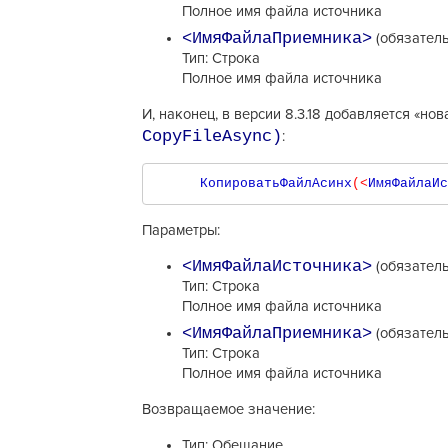
Полное имя файла источника
<ИмяФайлаПриемника>
(обязател
Тип: Строка
Полное имя файла источника
И, наконец, в версии 8.3.18 добавляется «н
CopyFileAsync)
:
   КопироватьФайлАсинх
(<
ИмяФайлаИс
Параметры:
<ИмяФайлаИсточника>
(обязател
Тип: Строка
Полное имя файла источника
<ИмяФайлаПриемника>
(обязател
Тип: Строка
Полное имя файла источника
Возвращаемое значение:
Тип: Обещание