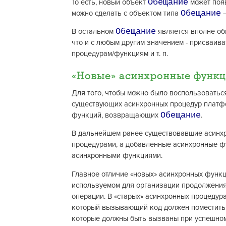
Обещание
То есть, новый объект
может появ
Обещание
можно сделать с объектом типа
–
Обещание
В остальном
является вполне об
что и с любым другим значением - присваив
процедурам/функциям и т. п.
«Новые» асинхронные функ
Для того, чтобы можно было воспользоваться
существующих асинхронных процедур платфор
Обещание
функций, возвращающих
.
В дальнейшем ранее существовавшие асинх
процедурами, а добавленные асинхронные 
асинхронными функциями.
Главное отличие «новых» асинхронных функци
используемом для организации продолжения
операции. В «старых» асинхронных процедура
который вызывающий код должен поместить
которые должны быть вызваны при успешном