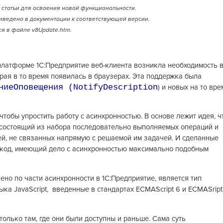
статьи для освоения новой функциональности.
иведено в документации к соответствующей версии.
я в файле v8Update.htm.
платформе 1С:Предприятие веб-клиента возникла необходимость 
рая в то время появилась в браузерах. Эта поддержка была
ниеОповещения (NotifyDescription
) и новых на то вре
 чтобы упростить работу с асинхронностью. В основе лежит идея, ч
 состоящий из набора последовательно выполняемых операций и
й, не связанных напрямую с решаемой им задачей. И сделанные
ь код, имеющий дело с асинхронностью максимально подобным
ено по части асинхронности в 1С:Предприятие, является тип
ка JavaScript, введенные в стандартах ECMAScript 6 и ECMASript
олько там, где они были доступны и раньше. Сама суть