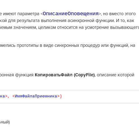
ОписаниеОповещения
е имеют параметра <
>, но вместо этого
кой для результата выполнения асинхронной функции. И то, как
аемым значением, целиком относится на усмотрение вызывающег
имелись прототипы в виде синхронных процедур или функций, на
хронная функция
КопироватьФайл (СоpyFile)
, описание которой
ка
>,
<
ИмяФайлаПриемника
>)
ьный)