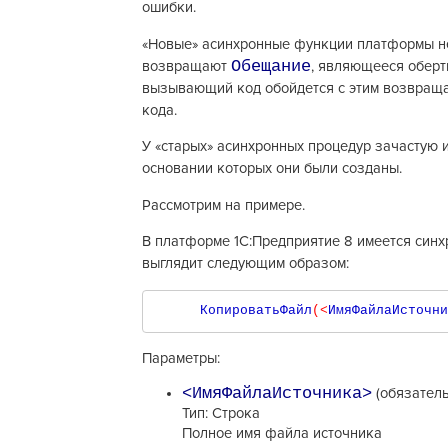
ошибки.
«Новые» асинхронные функции платформы н
Обещание
возвращают
, являющееся оберт
вызывающий код обойдется с этим возвращ
кода.
У «старых» асинхронных процедур зачастую 
основании которых они были созданы.
Рассмотрим на примере.
В платформе 1С:Предприятие 8 имеется син
выглядит следующим образом:
   КопироватьФайл
(<
ИмяФайлаИсточни
Параметры:
<ИмяФайлаИсточника>
(обязател
Тип: Строка
Полное имя файла источника