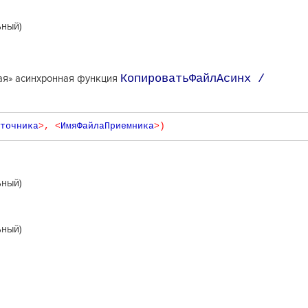
ьный)
КопироватьФайлАсинх /
овая» асинхронная функция
точника
>,
<
ИмяФайлаПриемника
>)
ьный)
ьный)