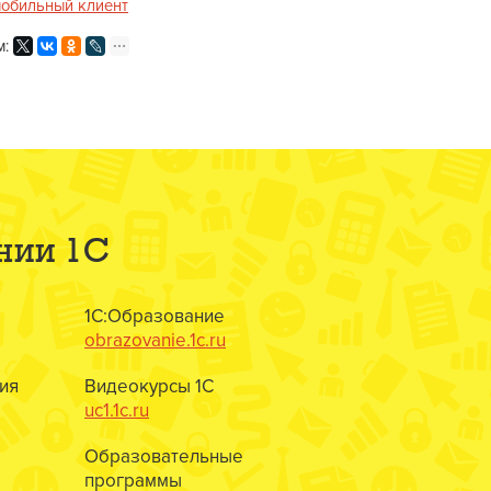
обильный клиент
м:
нии 1С
1С:Образование
obrazovanie.1c.ru
ия
Видеокурсы 1С
uc1.1c.ru
Образовательные
программы