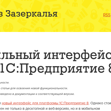
з Зазеркалья
RSS
льный интерфей
1С:Предприятие 
ности.
статьи для освоения новой функциональности.
иведено в документации к соответствующей версии.
и
новый интерфейс для платформы 1С:Предприятие 8
. Однако сто
ен не только в десктопной и веб-версиях, но и в мобильном