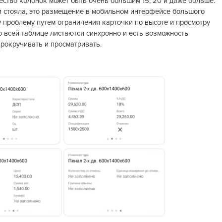
ество колонок может быть очень большим 15, 20 и даже больше.
и стояла, это размещение в мобильном интерфейсе большого
у проблему путем ограничения карточки по высоте и просмотру
о всей таблице листаются синхронно и есть возможность
рокручивать и просматривать.