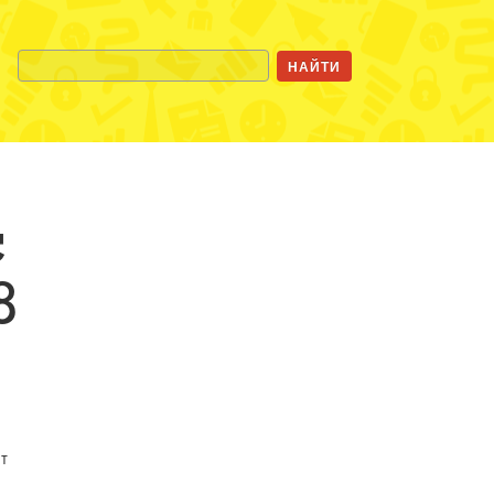
с
8
ит