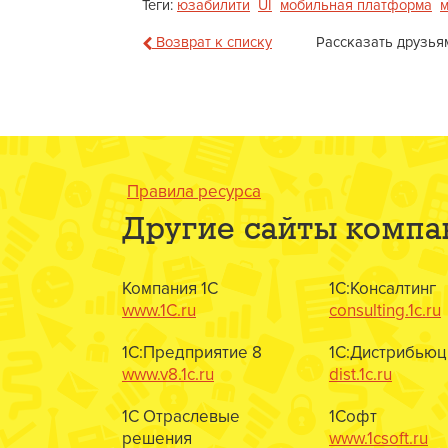
Теги:
юзабилити
UI
мобильная платформа
м
Возврат к списку
Рассказать друзья
Правила ресурса
Другие сайты компа
Компания 1С
1С:Консалтинг
www.1C.ru
consulting.1c.ru
1С:Предприятие 8
1С:Дистрибьюц
www.v8.1c.ru
dist.1c.ru
1С Отраслевые
1Софт
решения
www.1csoft.ru