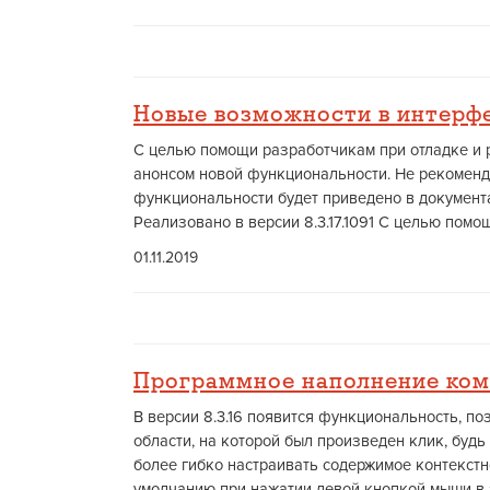
Новые возможности в интерфе
С целью помощи разработчикам при отладке и 
анонсом новой функциональности. Не рекоменд
функциональности будет приведено в документа
Реализовано в версии 8.3.17.1091 С целью помо
01.11.2019
Программное наполнение ком
В версии 8.3.16 появится функциональность, 
области, на которой был произведен клик, будь
более гибко настраивать содержимое контекстн
умолчанию при нажатии левой кнопкой мыши в з