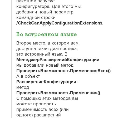
пакетном запуске
конфигуратора. Для этого мы
добавили новый параметр
командной строки
/CheckCanApplyConfigurationExtensions
.
Во встроенном языке
Второе место, в котором вам
доступна такая диагностика,
это встроенный язык. В
МенеджерРасширенийКонфигурации
мы добавили новый метод
ПроверитьВозможностьПримененияВсех()
.
А в объект
РасширениеКонфигурации
-
метод
ПроверитьВозможностьПрименения()
.
С помощью этих методов вы
можете проверить
применимость всех (или
одного) расширений