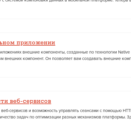
 с системой компоновки данных в мобильной платформе. Теперь в
льном приложении
иложениях внешние компоненты, созданные по технологии Native
внешних компонент. Он позволяет вам создавать внешние компоне
ти веб-сервисов
ля веб-сервисов и возможность управлять сеансами с помощью HT
чество задач по оптимизации разных механизмов платформы. Здес