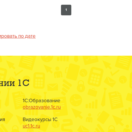
1
ировать по дате
нии 1С
1С:Образование
obrazovanie.1c.ru
ия
Видеокурсы 1С
uc1.1c.ru