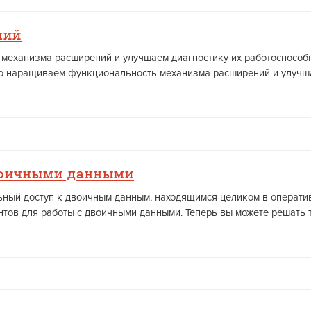
ний
еханизма расширений и улучшаем диагностику их работоспособн
о наращиваем функциональность механизма расширений и улучшае
воичными данными
вольный доступ к двоичным данным, находящимся целиком в операт
ов для работы с двоичными данными. Теперь вы можете решать та