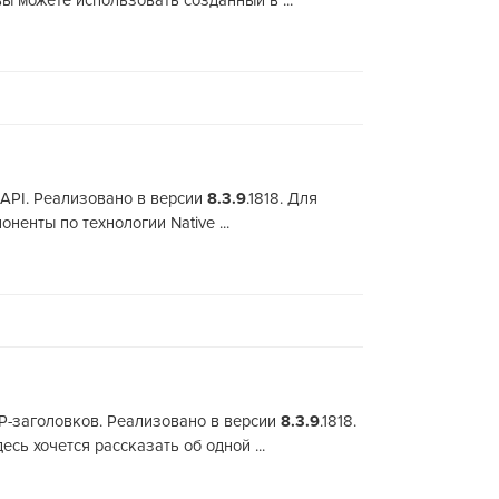
ы можете использовать созданный в ...
 API. Реализовано в версии
8.3.9
.1818. Для
нты по технологии Native ...
TP-заголовков. Реализовано в версии
8.3.9
.1818.
ь хочется рассказать об одной ...