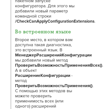
пакетном запуске
конфигуратора. Для этого мы
добавили новый параметр
командной строки
/CheckCanApplyConfigurationExtensions
.
Во встроенном языке
Второе место, в котором вам
доступна такая диагностика,
это встроенный язык. В
МенеджерРасширенийКонфигурации
мы добавили новый метод
ПроверитьВозможностьПримененияВсех()
.
А в объект
РасширениеКонфигурации
-
метод
ПроверитьВозможностьПрименения()
.
С помощью этих методов вы
можете проверить
применимость всех (или
одного) расширений