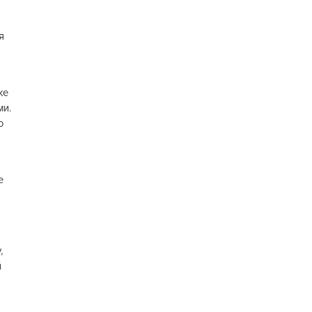
я
же
ми.
о
е
,
й