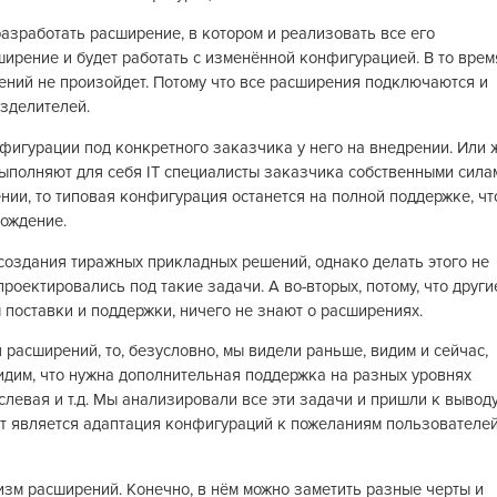
разработать расширение, в котором и реализовать все его
ширение и будет работать с изменённой конфигурацией. В то врем
ений не произойдет. Потому что все расширения подключаются и
зделителей.
нфигурации под конкретного заказчика у него на внедрении. Или 
ыполняют для себя IT специалисты заказчика собственными сила
нии, то типовая конфигурация останется на полной поддержке, чт
вождение.
создания тиражных прикладных решений, однако делать этого не
 проектировались под такие задачи. А во-вторых, потому, что други
поставки и поддержки, ничего не знают о расширениях.
 расширений, то, безусловно, мы видели раньше, видим и сейчас,
идим, что нужна дополнительная поддержка на разных уровнях
слевая и т.д. Мы анализировали все эти задачи и пришли к выводу
нт является адаптация конфигураций к пожеланиям пользователе
изм расширений. Конечно, в нём можно заметить разные черты и