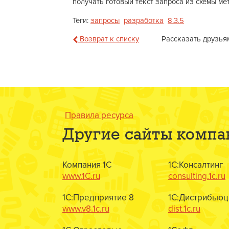
получать готовый текст запроса из схемы ме
Теги:
запросы
разработка
8.3.5
Возврат к списку
Рассказать друзья
Правила ресурса
Другие сайты компа
Компания 1С
1С:Консалтинг
www.1C.ru
consulting.1c.ru
1С:Предприятие 8
1С:Дистрибьюц
www.v8.1c.ru
dist.1c.ru