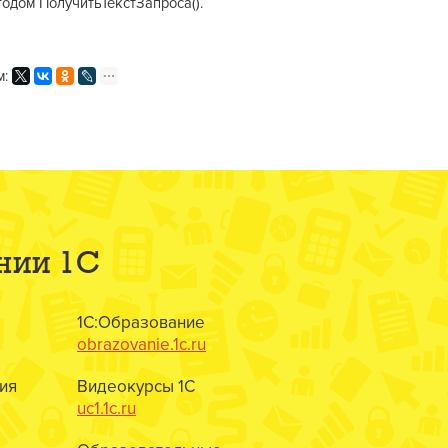
тодом ПолучитьТекстЗапроса().
м:
нии 1С
1С:Образование
obrazovanie.1c.ru
ия
Видеокурсы 1С
uc1.1c.ru