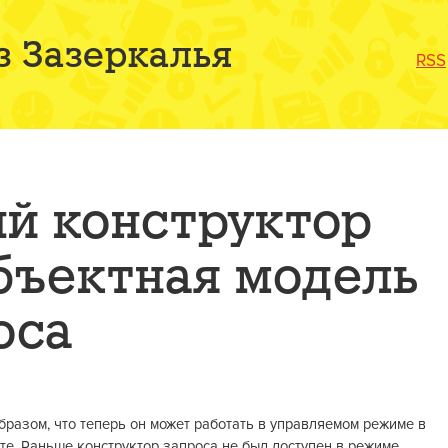
з Зазеркалья
RSS
й конструктор
объектная модель
оса
бразом, что теперь он может работать в управляемом режиме в
нте. Раньше конструктор запроса не был доступен в режиме