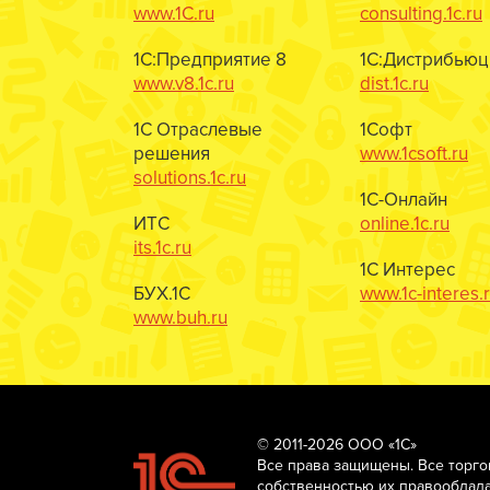
www.1C.ru
consulting.1c.ru
1С:Предприятие 8
1С:Дистрибьюц
www.v8.1c.ru
dist.1c.ru
1С Отраслевые
1Софт
решения
www.1csoft.ru
solutions.1c.ru
1С-Онлайн
ИТС
online.1c.ru
its.1c.ru
1С Интерес
БУХ.1С
www.1c-interes.
www.buh.ru
© 2011-2026 ООО «1С»
Все права защищены. Все торг
собственностью их правооблада