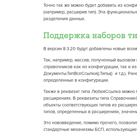
Точно так же можно будет добавить из конф
(например, расширив тип). Эта функциональн
разделения данных.
Поддержка наборов т
В версии 8.3.20 будут добавлены новые воз
Так, например, массив, полученный вызовом 
справочников как из конфигурации, так и из
Документы.ТипВсеСсылки().Типы() и т.д.). Р
определенные в конфигурации.
Также в реквизит типа ЛюбаяСсылка можно 
расширениях. В реквизиты типа СправочникС
объекты соответствующих типов из расширен
типов, определенных в расширениях, значе
Это нововведение, помимо прочего, позволи
стандартные механизмы БСП, использующие