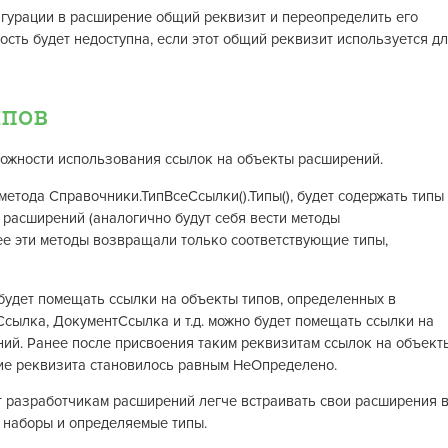
игурации в расширение общий реквизит и переопределить его
ость будет недоступна, если этот общий реквизит используется д
ипов
можности использования ссылок на объекты расширений.
метода Справочники.ТипВсеСсылки().Типы(), будет содержать типы
 расширений (аналогично будут себя вести методы
анее эти методы возвращали только соответствующие типы,
будет помещать ссылки на объекты типов, определенных в
сылка, ДокументСсылка и т.д. можно будет помещать ссылки на
ий. Ранее после присвоения таким реквизитам ссылок на объект
ние реквизита становилось равным НеОпределено.
т разработчикам расширений легче встраивать свои расширения 
 наборы и определяемые типы.