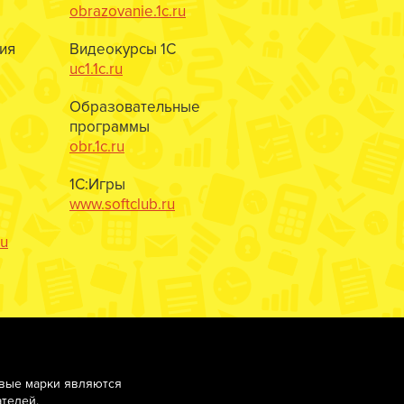
obrazovanie.1c.ru
ия
Видеокурсы 1С
uc1.1c.ru
Образовательные
программы
obr.1c.ru
1С:Игры
www.softclub.ru
ru
овые марки являются
телей.