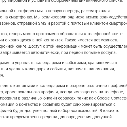
, группировкой и условным оформлением динамического списка.
ильной платформы мы, в первую очередь, рассматривали
ю на смартфонах. Мы реализовали ряд механизмов взаимодейств
 звонков, отправкой SMS и работой с почтовым клиентом смартфон
ов, теперь можно программно обращаться к телефонной книге
ии о хранящихся в ней контактах. Также имеется возможность
лефонной книге. Доступ к этой информации может быть осуществле
 запрашивается автоматически, при первой попытке доступа.
аммно управлять календарями и событиями, хранящимися в
ть и удалять календари и события, назначать напоминания,
ч.
влять контактами и календарями в разрезе различных профилей
р, кроме локального профиля, всегда имеющегося на телефоне,
профили в различных онлайн сервисах, таких как Google Contacts
формация о контактах и событиях будет синхронизироваться с
филей будет доступен полный набор возможностей. В каких-то
ъектах предусмотрены средства для определения доступной