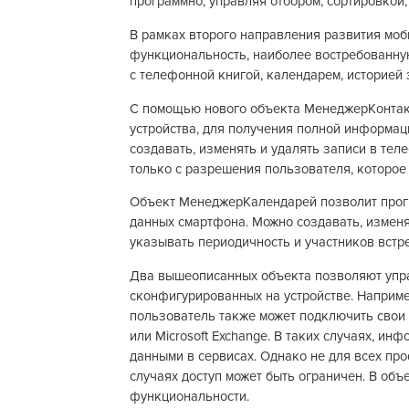
программно, управляя отбором, сортировкой
В рамках второго направления развития моб
функциональность, наиболее востребованну
с телефонной книгой, календарем, историей
С помощью нового объекта МенеджерКонтакт
устройства, для получения полной информац
создавать, изменять и удалять записи в те
только с разрешения пользователя, которое
Объект МенеджерКалендарей позволит прогр
данных смартфона. Можно создавать, изменя
указывать периодичность и участников встре
Два вышеописанных объекта позволяют упра
сконфигурированных на устройстве. Наприме
пользователь также может подключить свои 
или Microsoft Exchange. В таких случаях, ин
данными в сервисах. Однако не для всех про
случаях доступ может быть ограничен. В об
функциональности.