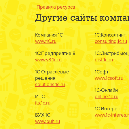
Правила ресурса
Другие сайты компа
Компания 1С
1С:Консалтинг
www.1C.ru
consulting.1c.ru
1С:Предприятие 8
1С:Дистрибьюц
www.v8.1c.ru
dist.1c.ru
1С Отраслевые
1Софт
решения
www.1csoft.ru
solutions.1c.ru
1С-Онлайн
ИТС
online.1c.ru
its.1c.ru
1С Интерес
БУХ.1С
www.1c-interes.
www.buh.ru