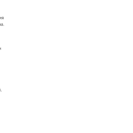
ия
а.
н
,