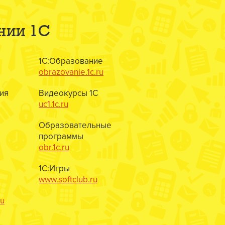
нии 1С
1С:Образование
obrazovanie.1c.ru
ия
Видеокурсы 1С
uc1.1c.ru
Образовательные
программы
obr.1c.ru
1С:Игры
www.softclub.ru
ru