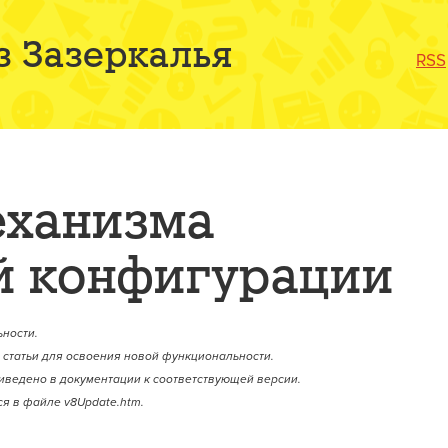
з Зазеркалья
RSS
еханизма
 конфигурации
ности.
статьи для освоения новой функциональности.
иведено в документации к соответствующей версии.
я в файле v8Update.htm.