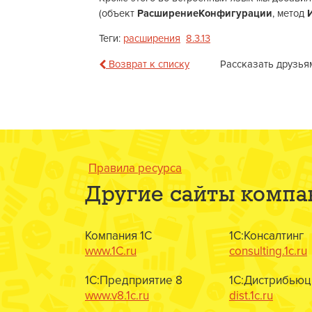
(объект
РасширениеКонфигурации
, метод
Теги:
расширения
8.3.13
Возврат к списку
Рассказать друзья
Правила ресурса
Другие сайты компа
Компания 1С
1С:Консалтинг
www.1C.ru
consulting.1c.ru
1С:Предприятие 8
1С:Дистрибьюц
www.v8.1c.ru
dist.1c.ru