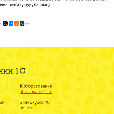
ИзменяетСтруктуруДанных()
).
м:
нии 1С
1С:Образование
obrazovanie.1c.ru
ия
Видеокурсы 1С
uc1.1c.ru