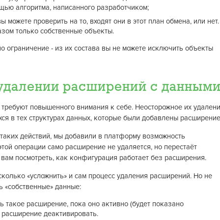
щью алгоритма, написанного разработчиком;
можете проверить на то, входят они в этот план обмена, или нет.
азом только собственные объекты.
о ограничение - из их состава вы не можете исключить объекты
удалении расширений с данным
 требуют повышенного внимания к себе. Неосторожное их удален
хся в тех структурах данных, которые были добавлены расширение
ск таких действий, мы добавили в платформу возможность
этой операции само расширение не удаляется, но перестаёт
 вам посмотреть, как конфигурация работает без расширения.
сколько «усложнить» и сам процесс удаления расширений. Но не
ть «собственные» данные:
ь такое расширение, пока оно активно (будет показано
 расширение деактивировать.