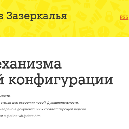
з Зазеркалья
RSS
еханизма
 конфигурации
ности.
статьи для освоения новой функциональности.
иведено в документации к соответствующей версии.
я в файле v8Update.htm.