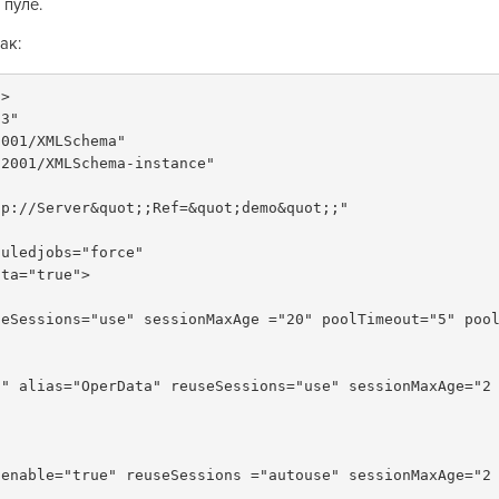
 пуле.
ак:
?>
83"
g/2001/XMLSchema"
org/2001/XMLSchema-instance"
="Srvr=&quot;tcp://Server&quot;;Ref=&quot;demo&quot;;"
ecutescheduledjobs="force"
ndardOData="true">