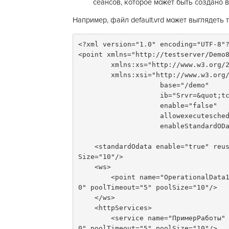
сеансов, которое может быть создано в
Например, файл default.vrd может выглядеть т
<?xml version="1.0" encoding="UTF-8"
<point xmlns="http://testserver/Demo
        xmlns:xs="http://www.w3.or
        xmlns:xsi="http://www.w3.
                    base="/demo"
                    ib
                    enable="false"
                    allowex
                    enableSta
    <standardOdata enable="true" reuseSessions="use" sessionMaxAge ="20" poolTimeout="5" pool
Size="10"/>
    <ws>
        <point name="OperationalData1" alias="OperData" reuseSessions="use" sessionMaxAge="2
0" poolTimeout="5" poolSize="10"/>
    </ws>
    <httpServices>
        <service name="ПримерРаботы" enable="true" reuseSessions ="autouse" sessionMaxAge="2
0" poolTimeout="5" poolSize="10"/>