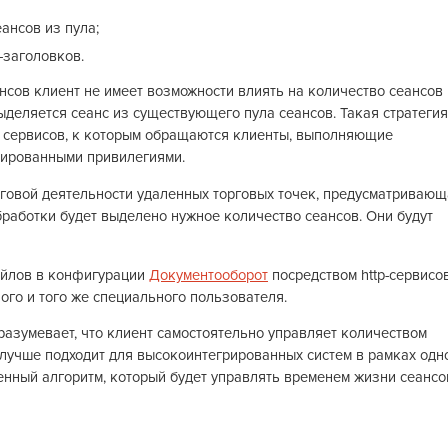
ансов из пула;
-заголовков.
сов клиент не имеет возможности влиять на количество сеансов 
ыделяется сеанс из существующего пула сеансов. Такая стратегия
 сервисов, к которым обращаются клиенты, выполняющие
ированными привилегиями.
рговой деятельности удаленных торговых точек, предусматриваю
бработки будет выделено нужное количество сеансов. Они будут
айлов в конфигурации
Документооборот
посредством http-сервисов
ого и того же специального пользователя.
разумевает, что клиент самостоятельно управляет количеством
я лучше подходит для высокоинтегрированных систем в рамках одн
енный алгоритм, который будет управлять временем жизни сеансо