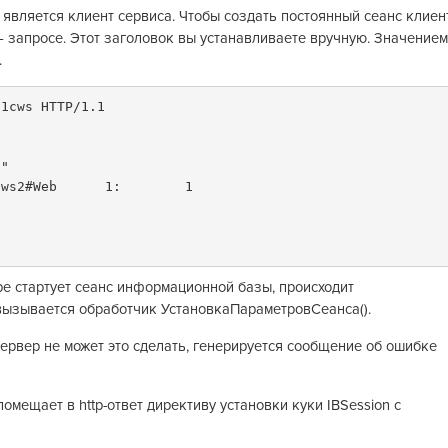
является клиент сервиса. Чтобы создать постоянный сеанс клиен
 – запросе. Этот заголовок вы устанавливаете вручную. Значением
.
1cws HTTP/1.1

"

ws2#Web      1:        1

ре стартует сеанс информационной базы, происходит
вызывается обработчик УстановкаПараметровСеанса().
сервер не может это сделать, генерируется сообщение об ошибке
омещает в http-ответ директиву установки куки IBSession с