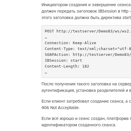
Инициатором создания и завершение сеанса 
должен передать заголовок IBSession в http
этого заголовка должна быть директива start
POST http://testserver/Demo83/ws/ws2.
…

Connection: Keep-Alive

Content-Type: text/xml;charset="utf-8
SOAPAction: http://testserver/Demo83/
IBSession: start

Content-Length: 182

…
После получения такого заголовка на серве
аутентификация, установка разделителей и 
Если клиент затребовал создание сеанса, а 
406 Not Acceptable.
Если всё хорошо и сеанс создан, платформа п
идентификатором созданного сеанса.