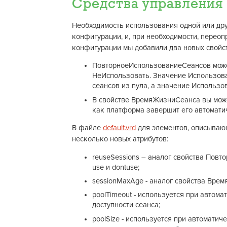
Средства управления
Необходимость использования одной или дру
конфигурации, и, при необходимости, переопр
конфигурации мы добавили два новых свойс
ПовторноеИспользованиеСеансов може
НеИспользовать. Значение Использов
сеансов из пула, а значение Использ
В свойстве ВремяЖизниСеанса вы может
как платформа завершит его автомати
В файле
default.vrd
для элементов, описываю
несколько новых атрибутов:
reuseSessions – аналог свойства Повт
use и dontuse;
sessionMaxAge - аналог свойства Вре
poolTimeout - используется при автом
доступности сеанса;
poolSize - используется при автомати