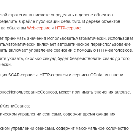
гой стратегии вы можете определить в дереве объектов
еделить в файле публикации default.vrd. В дереве объектов
тва объектам
Web-сервис
и
HTTP-сервис
:
т принимать значения ИспользоватьАвтоматически, Использоват
атьАвтоматически включает автоматическое переиспользование
овать включает управление сеансами с помощью HTTP-заголовков.
е указать, сколько секунд будет бездействовать сеанс до того,
чески.
щих SOAP-сервисы, HTTP-сервисы и сервисы OData, мы ввели
орноеИспользованиеСеансов, может принимать значения autouse,
мяЖизниСеанса;
атическом управлении сеансами, содержит время ожидания
ческом управлении сеансами, содержит максимальное количество