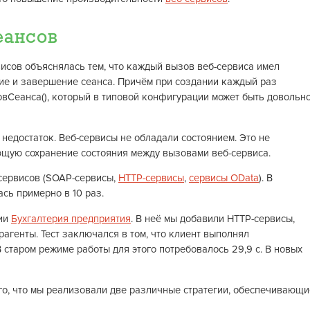
еансов
исов объяснялась тем, что каждый вызов веб-сервиса имел
ие и завершение сеанса. Причём при создании каждый раз
вСеанса(), который в типовой конфигурации может быть довольн
недостаток. Веб-сервисы не обладали состоянием. Это не
ющую сохранение состояния между вызовами веб-сервиса.
-сервисов (SOAP-сервисы,
HTTP-сервисы
,
сервисы OData
). В
сь примерно в 10 раз.
ции
Бухгалтерия предприятия
. В неё мы добавили HTTP-сервисы,
генты. Тест заключался в том, что клиент выполнял
 старом режиме работы для этого потребовалось 29,9 с. В новых
ого, что мы реализовали две различные стратегии, обеспечивающи