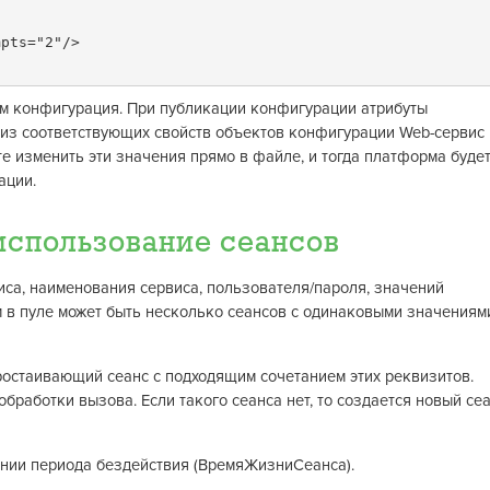
mpts="2"/>
чем конфигурация. При публикации конфигурации атрибуты
 из соответствующих свойств объектов конфигурации Web-сервис 
е изменить эти значения прямо в файле, и тогда платформа буде
ации.
использование сеансов
иса, наименования сервиса, пользователя/пароля, значений
 в пуле может быть несколько сеансов с одинаковыми значениям
ростаивающий сеанс с подходящим сочетанием этих реквизитов.
 обработки вызова. Если такого сеанса нет, то создается новый се
ении периода бездействия (ВремяЖизниСеанса).