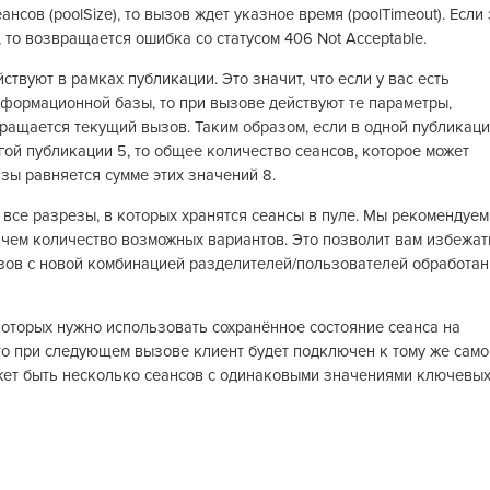
нсов (poolSize), то вызов ждет указное время (poolTimeout). Если
 то возвращается ошибка со статусом 406 Not Acceptable.
твуют в рамках публикации. Это значит, что если у вас есть
нформационной базы, то при вызове действуют те параметры,
бращается текущий вызов. Таким образом, если в одной публикац
угой публикации 5, то общее количество сеансов, которое может
ы равняется сумме этих значений 8.
 все разрезы, в которых хранятся сеансы в пуле. Мы рекомендуем
 чем количество возможных вариантов. Это позволит вам избежат
вызов с новой комбинацией разделителей/пользователей обработан
 которых нужно использовать сохранённое состояние сеанса на
что при следующем вызове клиент будет подключен к тому же сам
может быть несколько сеансов с одинаковыми значениями ключевы