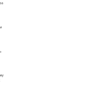
 за
ии
ь
ому
х