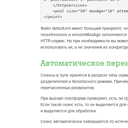
    </httpServices>
    <pool size="50" maxAge="10" atte
</point>
Файл default.vrd имеет больший приоритет, 
reuseSessions и sessionMaxAge заполняются
HTTP-сервис. Но при необходимости вы может
использовать их, а не значения из конфигур
Автоматическое пере
Сеансы в пуле хранятся в разрезе типа серв
разделителей и безопасного режима. Причём
перечисленных реквизитов.
При вызове платформа проверяет, есть ли п
Если такой сеанс есть, то он выделяется для
и выделяется для обработки.
Сеанс автоматически завершается по истеч