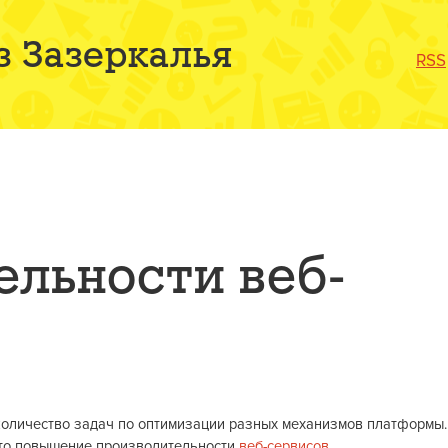
з Зазеркалья
RSS
ельности веб-
количество задач по оптимизации разных механизмов платформы.
 Это повышение производительности
веб-сервисов
.