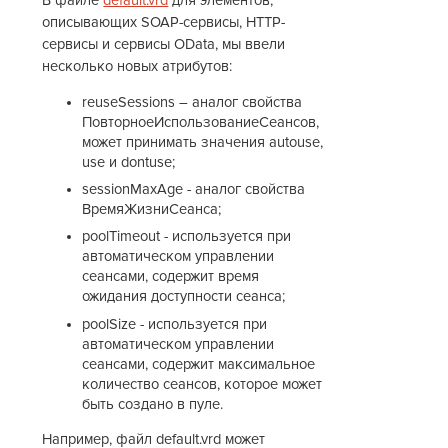
В файле
default.vrd
для элементов,
описывающих SOAP-сервисы, HTTP-
сервисы и сервисы OData, мы ввели
несколько новых атрибутов:
reuseSessions – аналог свойства
ПовторноеИспользованиеСеансов,
может принимать значения autouse,
use и dontuse;
sessionMaxAge - аналог свойства
ВремяЖизниСеанса;
poolTimeout - используется при
автоматическом управлении
сеансами, содержит время
ожидания доступности сеанса;
poolSize - используется при
автоматическом управлении
сеансами, содержит максимальное
количество сеансов, которое может
быть создано в пуле.
Например, файл default.vrd может