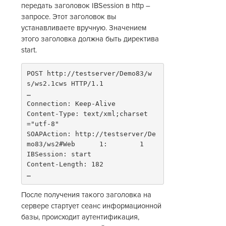
передать заголовок IBSession в http –
запросе. Этот заголовок вы
устанавливаете вручную. Значением
этого заголовка должна быть директива
start.
POST http://testserver/Demo83/w
s/ws2.1cws HTTP/1.1

…

Connection: Keep-Alive

Content-Type: text/xml;charset
="utf-8"

SOAPAction: http://testserver/De
mo83/ws2#Web      1:        1

IBSession: start

Content-Length: 182

…
После получения такого заголовка на
сервере стартует сеанс информационной
базы, происходит аутентификация,