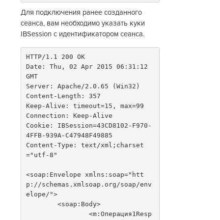
Для подключения ранее созданного
сеанса, вам необходимо указать куки
IBSession с идентификатором сеанса.
HTTP/1.1 200 OK
Date: Thu, 02 Apr 2015 06:31:12 
GMT
Server: Apache/2.0.65 (Win32)
Content-Length: 357
Keep-Alive: timeout=15, max=99
Connection: Keep-Alive
Cookie: IBSession=43CD8102-F970-
4FFB-939A-C47948F49885
Content-Type: text/xml;charset
="utf-8"
<soap:Envelope xmlns:soap="htt
p://schemas.xmlsoap.org/soap/env
elope/">
	<soap:Body>
		<m:Операция1Resp