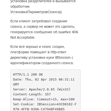
установка разделителей и вызывается
обработчик
УстановкаПараметровСеанса().
Если клиент затребовал создание
сеанса, а сервер не может это сделать,
генерируется сообщение об ошибке 406
Not Acceptable.
Если всё хорошо и сеанс создан,
платформа помещает в http-ответ
директиву установки куки IBSession с
идентификатором созданного сеанса.
HTTP/1.1 200 OK
Date: Thu, 02 Apr 2015 06:31:11 
GMT
Server: Apache/2.0.65 (Win32)
Content-Length: 357
Keep-Alive: timeout=15, max=100
Set-Cookie: IBSession=43CD8102-F
970-4FFB-939A-C47948F49885