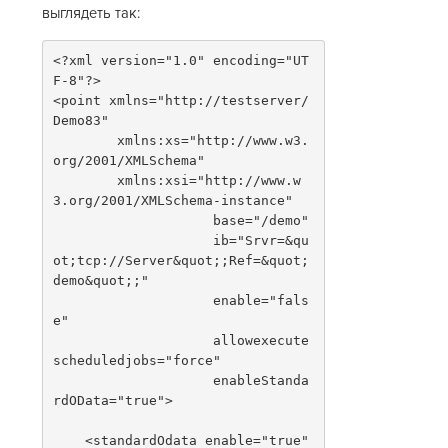
выглядеть так:
<?xml version="1.0" encoding="UT
F-8"?>
<point xmlns="http://testserver/
Demo83"
        xmlns:xs="http://www.w3.
org/2001/XMLSchema"
        xmlns:xsi="http://www.w
3.org/2001/XMLSchema-instance"
                    base="/demo"
                    ib="Srvr=&qu
ot;tcp://Server&quot;;Ref=&quot;
demo&quot;;"
                    enable="fals
e"
                    allowexecute
scheduledjobs="force"
                    enableStanda
rdOData="true">
    <standardOdata enable="true" 