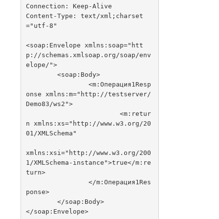
Connection: Keep-Alive
Content-Type: text/xml;charset
="utf-8"
<soap:Envelope xmlns:soap="htt
p://schemas.xmlsoap.org/soap/env
elope/">
	<soap:Body>
		<m:Операция1Resp
onse xmlns:m="http://testserver/
Demo83/ws2">
			<m:retur
n xmlns:xs="http://www.w3.org/20
01/XMLSchema"
xmlns:xsi="http://www.w3.org/200
1/XMLSchema-instance">true</m:re
turn>
		</m:Операция1Res
ponse>
	</soap:Body>
</soap:Envelope>