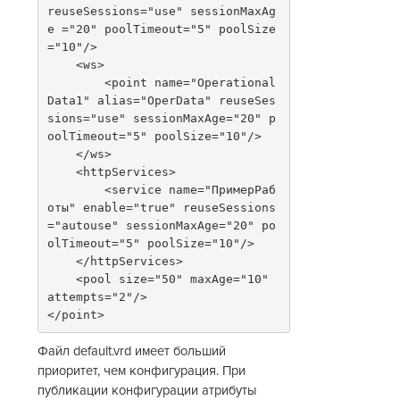
reuseSessions="use" sessionMaxAg
e ="20" poolTimeout="5" poolSize
="10"/>
    <ws>
        <point name="Operational
Data1" alias="OperData" reuseSes
sions="use" sessionMaxAge="20" p
oolTimeout="5" poolSize="10"/>
    </ws>
    <httpServices>
        <service name="ПримерРаб
оты" enable="true" reuseSessions 
="autouse" sessionMaxAge="20" po
olTimeout="5" poolSize="10"/>
    </httpServices>
    <pool size="50" maxAge="10" 
attempts="2"/>
</point>
Файл default.vrd имеет больший
приоритет, чем конфигурация. При
публикации конфигурации атрибуты