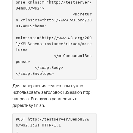
onse xmlns:m="http://testserver/
Demo83/ws2">
			<m:retur
n xmlns:xs="http://www.w3.org/20
01/XMLSchema"
xmlns:xsi="http://www.w3.org/200
1/XMLSchema-instance">true</m:re
turn>
		</m:Операция1Res
ponse>
	</soap:Body>
</soap:Envelope>
Для завершения сеанса вам нужно
использовать заголовок IBSession http-
запроса. Его нужно установить в
директиву finish.
POST http://testserver/Demo83/w
s/ws2.1cws HTTP/1.1
…