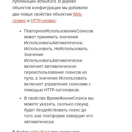
публикации default.vrd. В дереве
объектов конфигурации мы добавили
два новых свойства объектам
Web-
сервис
и
HTTP-сервис
:
ПовторноеИспользованиеСеансов
может принимать значения
ИспользоватьАвтоматически,
Использовать, НеИспользовать.
Значение
ИспользоватьАвтоматически
включает автоматическое
переиспользование сеансов из
пула, а значение Использовать
включает управление сеансами с
помощью HTTP-заголовков.
В свойстве ВремяЖизниСеанса вы
можете указать, сколько секунд
будет бездействовать сеанс до
того, как платформа завершит его
автоматически.