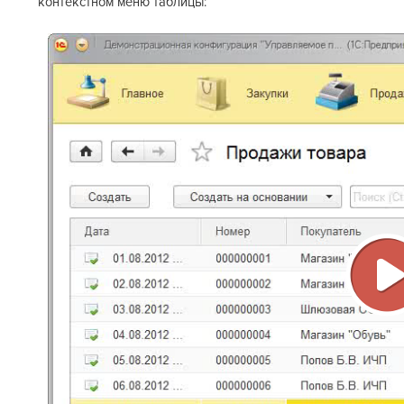
контекстном меню таблицы:
В
в