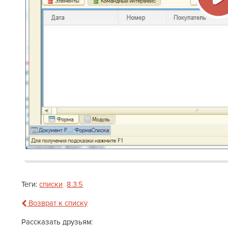
В
в
Теги:
списки
8.3.5
Возврат к списку
Рассказать друзьям: