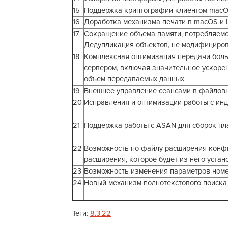
15
Поддержка криптографии клиентом mac
16
Доработка механизма печати в macOS и L
17
Сокращение объема памяти, потребляемо
Дедупликация объектов, не модифициро
18
Комплексная оптимизация передачи бол
сервером, включая значительное ускорен
объем передаваемых данных
19
Внешнее управление сеансами в файлов
20
Исправления и оптимизации работы с ин
21
Поддержка работы с ASAN для сборок пл
22
Возможность по файлу расширения конф
расширения, которое будет из него устан
23
Возможность изменения параметров номе
24
Новый механизм полнотекстового поиска
Теги:
8.3.22