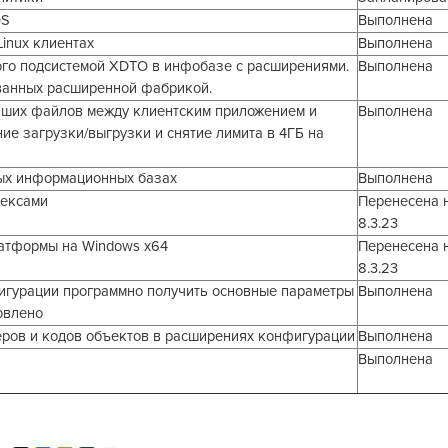
OS
Выполнена
inux клиентах
Выполнена
го подсистемой XDTO в инфобазе с расширениями.
Выполнена
ванных расширенной фабрикой.
ьших файлов между клиентским приложением и
Выполнена
ие загрузки/выгрузки и снятие лимита в 4ГБ на
ых информационных базах
Выполнена
дексами
Перенесена 
8.3.23
атформы на Windows x64
Перенесена 
8.3.23
игурации программно получить основные параметры
Выполнена
овлено
ров и кодов объектов в расширениях конфигурации
Выполнена
Выполнена