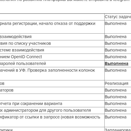
Статус задач
нала регистрации, начало отказа от поддержки
Выполнена
 взаимодействия
Выполнена
вия по списку участников
Выполнена
стеме взаимодействия
Выполнена
нием OpenID Connect
Выполнена
паролей пользователей
Выполнена
ачений в УФ. Проверка заполненности колонок
Выполнена
мов
Реализация
раторов
Выполнена
Выполнена
тчета при сохранении варианта
Выполнена
х администратором для другого пользователя
Выполнена
ификатор от ссылки в запросе (новая возможность
Выполнена
литики
Запланирова