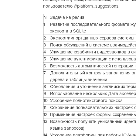
пользователю @platform_suggestions.
№
Задача на релиз
1
Развитие последовательного формата жур
экспорта в SQLite
2
Экспорт/импорт данных сервера системы
3
Поиск обсуждений в системе взаимодейст
4
Улучшение юзабилити видеозвонков в си
5
Улучшение аутентификации с использова
6
Возможность автоматической генерации 
7
Дополнительный контроль заполнения зн
дерева и таблицы значений
8
Обновление и уточнение английских тер
9
Использование нескольких Дата-акселе
10
Ускорение полнотекстового поиска
11
Сохранение пользовательских настроек о
12
Применение настроек формы, сохраненны
13
Возможность получать уникальный идент
языка запросов)
14
Ускорение платформы для работы 1С:Ана