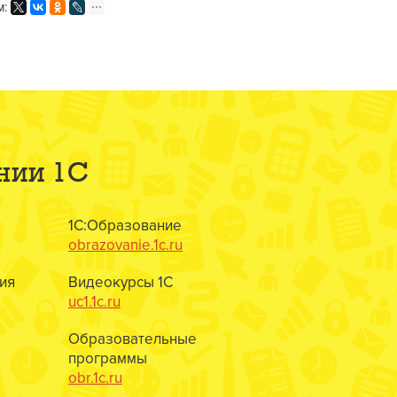
м:
нии 1С
1С:Образование
obrazovanie.1c.ru
ия
Видеокурсы 1С
uc1.1c.ru
Образовательные
программы
obr.1c.ru