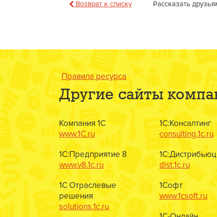
Возврат к списку
Рассказать друзья
Правила ресурса
Другие сайты компа
Компания 1С
1С:Консалтинг
www.1C.ru
consulting.1c.ru
1С:Предприятие 8
1С:Дистрибьюц
www.v8.1c.ru
dist.1c.ru
1С Отраслевые
1Софт
решения
www.1csoft.ru
solutions.1c.ru
1С-Онлайн