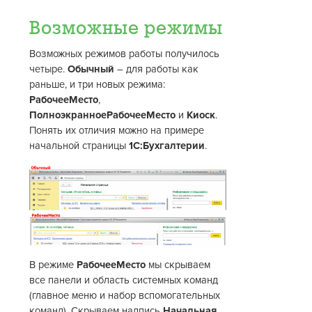
Возможные режимы
Возможных режимов работы получилось
четыре.
Обычный
– для работы как
раньше, и три новых режима:
РабочееМесто
,
ПолноэкранноеРабочееМесто
и
Киоск
.
Понять их отличия можно на примере
начальной страницы
1С:Бухгалтерии
.
В режиме
РабочееМесто
мы скрываем
все панели и область системных команд
(главное меню и набор вспомогательных
команд). Скрываем надпись
Начальная