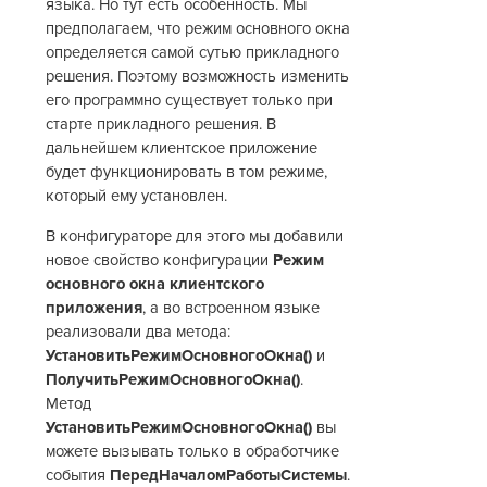
языка. Но тут есть особенность. Мы
предполагаем, что режим основного окна
определяется самой сутью прикладного
решения. Поэтому возможность изменить
его программно существует только при
старте прикладного решения. В
дальнейшем клиентское приложение
будет функционировать в том режиме,
который ему установлен.
В конфигураторе для этого мы добавили
новое свойство конфигурации
Режим
основного окна клиентского
приложения
, а во встроенном языке
реализовали два метода:
УстановитьРежимОсновногоОкна()
и
ПолучитьРежимОсновногоОкна()
.
Метод
УстановитьРежимОсновногоОкна()
вы
можете вызывать только в обработчике
события
ПередНачаломРаботыСистемы
.