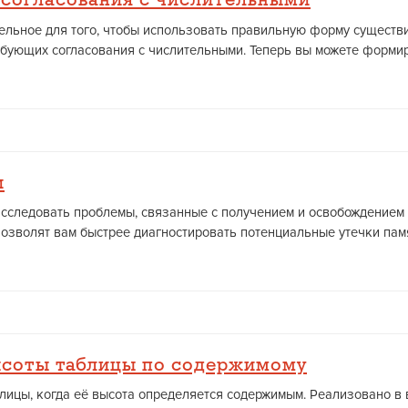
 согласования с числительными
лительное для того, чтобы использовать правильную форму сущест
бующих согласования с числительными. Теперь вы можете формиро
и
е расследовать проблемы, связанные с получением и освобождение
зволят вам быстрее диагностировать потенциальные утечки памяти
ысоты таблицы по содержимому
ицы, когда её высота определяется содержимым. Реализовано в