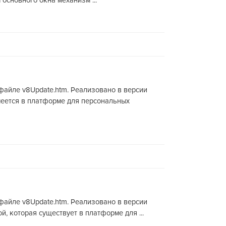
основного окна механизм ...
 файле v8Update.htm. Реализовано в версии
меется в платформе для персональных
 файле v8Update.htm. Реализовано в версии
, которая существует в платформе для ...