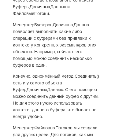
через свойства глобального контекста
БуферыДвоичныхДанных и
ФайловыеПотоки.
МенеджерБуферовДвоичныхДанных
позволяет выполнять какие-либо
операции с буферами без привязки к
контексту конкретных экземпляров этих
объектов. Например, сейчас с его
помощью можно соединить несколько
буферов в один.
Конечно, одноимённый метод Соединить()
есть и у самого объекта
БуферДвоичныхДанных. С его помощью
можно соединить данный буфер с другим.
Но для этого нужно использовать
контекст данного буфера, что бывает не
всегда удобно.
МенеджерФайловыхПотоков мы создали
для других целей. Для потоков, как мы