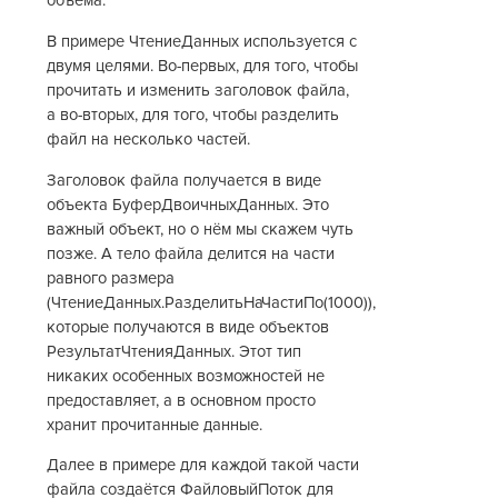
объёма.
В примере ЧтениеДанных используется с
двумя целями. Во-первых, для того, чтобы
прочитать и изменить заголовок файла,
а во-вторых, для того, чтобы разделить
файл на несколько частей.
Заголовок файла получается в виде
объекта БуферДвоичныхДанных. Это
важный объект, но о нём мы скажем чуть
позже. А тело файла делится на части
равного размера
(ЧтениеДанных.РазделитьНаЧастиПо(1000)),
которые получаются в виде объектов
РезультатЧтенияДанных. Этот тип
никаких особенных возможностей не
предоставляет, а в основном просто
хранит прочитанные данные.
Далее в примере для каждой такой части
файла создаётся ФайловыйПоток для