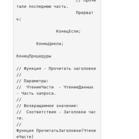
			// Прочи
тали последнюю часть.

			Прерват
ь;

		КонецЕсли;

	КонецЦикла;

КонецПроцедуры

// Функция - Прочитать заголовки

//

// Параметры:

//  ЧтениеЧасти	 - ЧтениеДанных 
- Часть запроса.

// 

// Возвращаемое значение:

//  Соответствие - Заголовки час
ти.

//

Функция ПрочитатьЗаголовки(Чтени
еЧасти)
