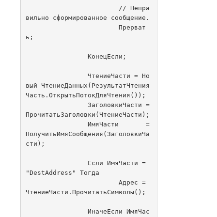
			// Непра
вильно сформированное сообщение.

			Прерват
ь;

		КонецЕсли;

		ЧтениеЧасти = Но
вый ЧтениеДанных(РезультатЧтения
Часть.ОткрытьПотокДляЧтения());

		ЗаголовкиЧасти = 
ПрочитатьЗаголовки(ЧтениеЧасти);

		ИмяЧасти       = 
ПолучитьИмяСообщения(ЗаголовкиЧа
сти);

		Если ИмяЧасти = 
"DestAddress" Тогда

			Адрес = 
ЧтениеЧасти.ПрочитатьСимволы();

		ИначеЕсли ИмяЧас