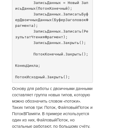
	ЗаписьДанных = Новый Зап
исьДанных(ПотокКонечный);

	ЗаписьДанных.ЗаписатьБуф
ерДвоичныхДанных(БуферЗаголовокФ
рагмента);

	ЗаписьДанных.Записать(Ре
зультатЧтенияФрагмент);

	ЗаписьДанных.Закрыть();

	ПотокКонечный.Закрыть();

КонецЦикла;

Основу для работы с двоичными данными
составляет группа новых типов, которую
можно обозначить словом «потоки».
Таких типов три: Поток, ФайловыйПоток и
ПотокВПамяти. В примере используется
один из них, ФайловыйПоток, но
остальные работают, по большому счёту,