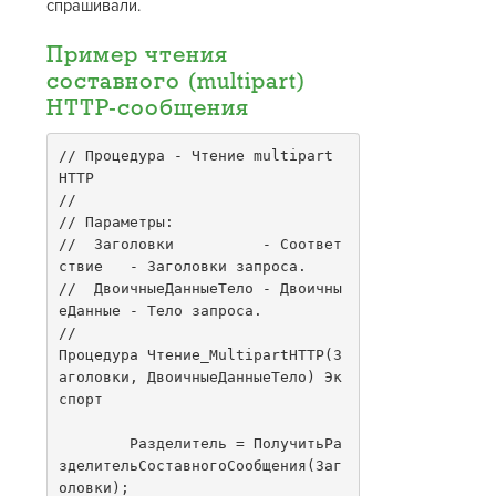
спрашивали.
Пример чтения
составного (multipart)
HTTP-сообщения
// Процедура - Чтение multipart 
HTTP

//

// Параметры:

//  Заголовки          - Соответ
ствие   - Заголовки запроса.

//  ДвоичныеДанныеТело - Двоичны
еДанные - Тело запроса.

//

Процедура Чтение_MultipartHTTP(З
аголовки, ДвоичныеДанныеТело) Эк
спорт

	Разделитель = ПолучитьРа
зделительСоставногоСообщения(Заг
оловки);
