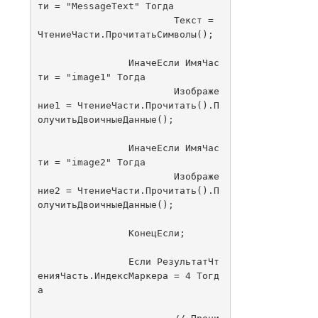
ти = "MessageText" Тогда

			Текст = 
ЧтениеЧасти.ПрочитатьСимволы();

		ИначеЕсли ИмяЧас
ти = "image1" Тогда

			Изображе
ние1 = ЧтениеЧасти.Прочитать().П
олучитьДвоичныеДанные();

		ИначеЕсли ИмяЧас
ти = "image2" Тогда

			Изображе
ние2 = ЧтениеЧасти.Прочитать().П
олучитьДвоичныеДанные();

		КонецЕсли;

		Если РезультатЧт
енияЧасть.ИндексМаркера = 4 Тогд
а
