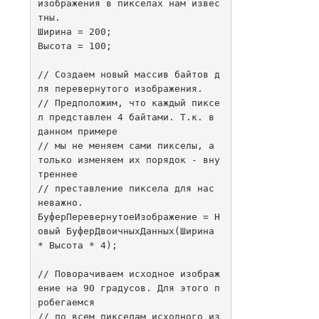
изображения в пикселах нам извес
тны.

Ширина = 200;

Высота = 100;

// Создаем новый массив байтов д
ля перевернутого изображения.

// Предположим, что каждый пиксе
л представлен 4 байтами. Т.к. в 
данном примере 

// мы не меняем сами пикселы, а 
только изменяем их порядок - вну
треннее 

// преставление пиксела для нас 
неважно.

БуферПеревернутоеИзображение = Н
овый БуферДвоичныхДанных(Ширина 
* Высота * 4);

// Поворачиваем исходное изображ
ение на 90 градусов. Для этого п
робегаемся

// по всем пикселам исходного из