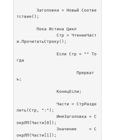
	Заголовки = Новый Соотве
тствие();

	Пока Истина Цикл

		Стр = ЧтениеЧаст
и.ПрочитатьСтроку();

		Если Стр = "" То
гда

			Прерват
ь;

		КонецЕсли;

		Части = СтрРазде
лить(Стр, ":");

		ИмяЗаголовка = С
окрЛП(Части[0]);

		Значение     = С
окрЛП(Части[1]);
