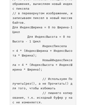
ображения, вычисляем новый индек
с пиксела

// в перевернутом изображении, и 
записываем пиксел в новый массив 
байтов.

Для ИндексШирина = 0 по Ширина-1 
Цикл

	Для ИндексВысота = 0 по 
Высота - 1 Цикл

		ИндексПиксела      
= 4 * (ИндексШирина + ИндексВысо
та * Ширина);

		НовыйИндексПиксе
ла = 4 * (ИндексВысота + ИндексШ
ирина * Ширина);

		// Используем По
лучитьСрез(), а не Прочитать() д
ля того, чтобы избежать

		// лишнего копир
ования, т.к. исходный буфер у на
с не изменяется.
