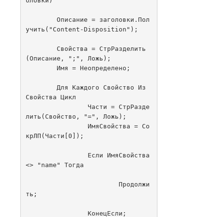
оловки)

	Описание = заголовки.Пол
учить("Content-Disposition");

	Свойства = СтрРазделить
(Описание, ";", Ложь);

	Имя = Неопределено;

	Для Каждого Свойство Из 
Свойства Цикл

		Части = СтрРазде
лить(Свойство, "=", Ложь);

		ИмяСвойства = Со
крЛП(Части[0]);

		Если ИмяСвойства 
<> "name" Тогда

			Продолжи
ть;

		КонецЕсли;
