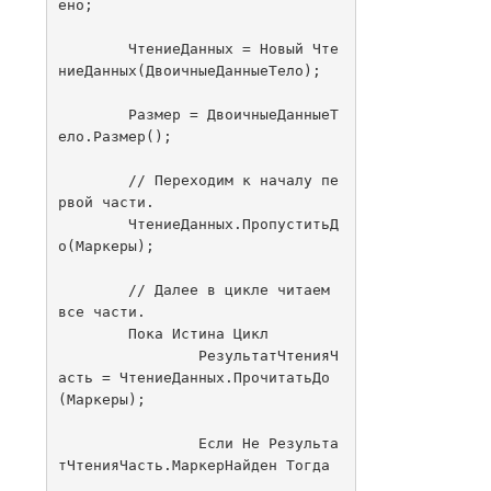
ено;

	ЧтениеДанных = Новый Чте
ниеДанных(ДвоичныеДанныеТело);

	Размер = ДвоичныеДанныеТ
ело.Размер();

	// Переходим к началу пе
рвой части.

	ЧтениеДанных.ПропуститьД
о(Маркеры);

	// Далее в цикле читаем 
все части.

	Пока Истина Цикл

		РезультатЧтенияЧ
асть = ЧтениеДанных.ПрочитатьДо
(Маркеры);

		Если Не Результа
тЧтенияЧасть.МаркерНайден Тогда
