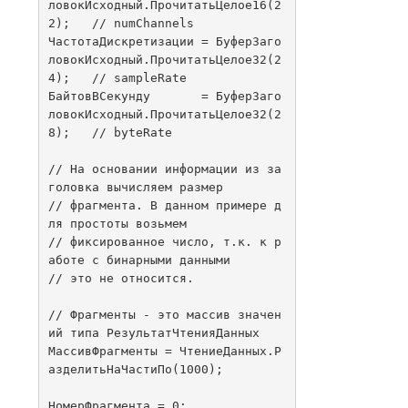
ловокИсходный.ПрочитатьЦелое16(2
2);   // numChannels

ЧастотаДискретизации = БуферЗаго
ловокИсходный.ПрочитатьЦелое32(2
4);   // sampleRate

БайтовВСекунду       = БуферЗаго
ловокИсходный.ПрочитатьЦелое32(2
8);   // byteRate

// На основании информации из за
головка вычисляем размер

// фрагмента. В данном примере д
ля простоты возьмем

// фиксированное число, т.к. к р
аботе с бинарными данными

// это не относится.    

// Фрагменты - это массив значен
ий типа РезультатЧтенияДанных

МассивФрагменты = ЧтениеДанных.Р
азделитьНаЧастиПо(1000);

НомерФрагмента = 0;
