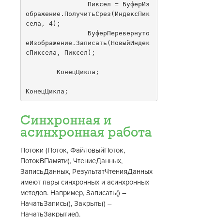
		Пиксел = БуферИз
ображение.ПолучитьСрез(ИндексПик
села, 4);

		БуферПеревернуто
еИзображение.Записать(НовыйИндек
сПиксела, Пиксел);

	КонецЦикла;

Синхронная и
асинхронная работа
Потоки (Поток, ФайловыйПоток,
ПотокВПамяти), ЧтениеДанных,
ЗаписьДанных, РезультатЧтенияДанных
имеют пары синхронных и асинхронных
методов. Например, Записать() –
НачатьЗапись(), Закрыть() –
НачатьЗакрытие().