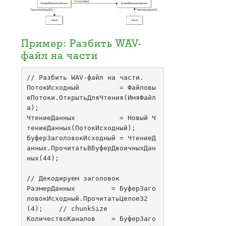
Пример: Разбить WAV-
файл на части
// Разбить WAV-файл на части.

ПотокИсходный          = Файловы
еПотоки.ОткрытьДляЧтения(ИмяФайл
а);

ЧтениеДанных           = Новый Ч
тениеДанных(ПотокИсходный);

БуферЗаголовокИсходный = ЧтениеД
анных.ПрочитатьВБуферДвоичныхДан
ных(44);

// Декодируем заголовок

РазмерДанных         = БуферЗаго
ловокИсходный.ПрочитатьЦелое32
(4);    // chunkSize   

КоличествоКаналов    = БуферЗаго