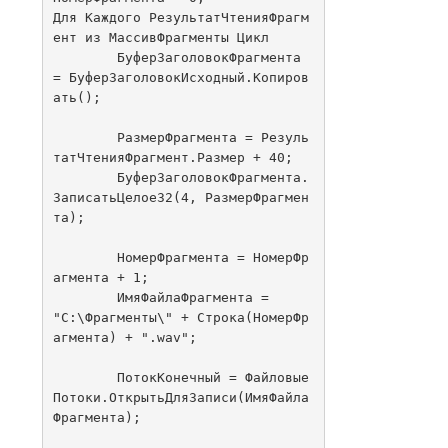
Для Каждого РезультатЧтенияФрагм
ент из МассивФрагменты Цикл

	БуферЗаголовокФрагмента 
= БуферЗаголовокИсходный.Копиров
ать();

	РазмерФрагмента = Резуль
татЧтенияФрагмент.Размер + 40;

	БуферЗаголовокФрагмента.
ЗаписатьЦелое32(4, РазмерФрагмен
та);

	НомерФрагмента = НомерФр
агмента + 1;

	ИмяФайлаФрагмента = 
"C:\Фрагменты\" + Строка(НомерФр
агмента) + ".wav";

	ПотокКонечный = Файловые
Потоки.ОткрытьДляЗаписи(ИмяФайла
Фрагмента); 
