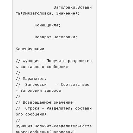
		Заголовки.Встави
ть(ИмяЗаголовка, Значение);

	КонецЦикла;

	Возврат Заголовки;

КонецФункции

// Функция - Получить разделител
ь составного сообщения

//

// Параметры:

//  Заголовки	 - Соответствие 
- Заголовки запроса.

// 

// Возвращаемое значение:

//  Строка - Разделитель составн
ого сообщения

//

Функция ПолучитьРазделительСоста
вногоСообщения(Заголовки)
