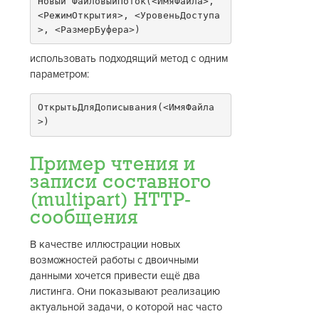
Новый ФайловыйПоток(<ИмяФайла>, 
<РежимОткрытия>, <УровеньДоступа
>, <РазмерБуфера>)
использовать подходящий метод с одним
параметром:
ОткрытьДляДописывания(<ИмяФайла
>)
Пример чтения и
записи составного
(multipart) HTTP-
сообщения
В качестве иллюстрации новых
возможностей работы с двоичными
данными хочется привести ещё два
листинга. Они показывают реализацию
актуальной задачи, о которой нас часто