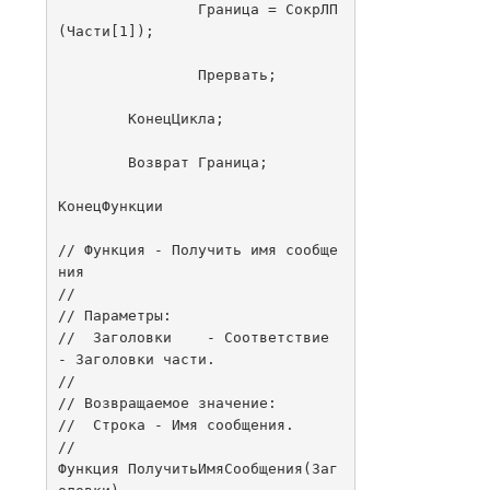
		Граница = СокрЛП
(Части[1]);

		Прервать;

	КонецЦикла;

	Возврат Граница;

КонецФункции

// Функция - Получить имя сообще
ния

//

// Параметры:

//  Заголовки	 - Соответствие 
- Заголовки части.

// 

// Возвращаемое значение:

//  Строка - Имя сообщения.

//

Функция ПолучитьИмяСообщения(Заг