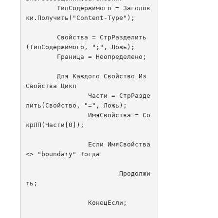
	ТипСодержимого = Заголов
ки.Получить("Content-Type");

	Свойства = СтрРазделить
(ТипСодержимого, ";", Ложь);

	Граница = Неопределено;

	Для Каждого Свойство Из 
Свойства Цикл

		Части = СтрРазде
лить(Свойство, "=", Ложь);

		ИмяСвойства = Со
крЛП(Части[0]);

		Если ИмяСвойства 
<> "boundary" Тогда

			Продолжи
ть;

		КонецЕсли;
