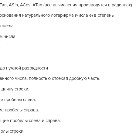
Tan, ASin, ACos, ATan (все вычисления производятся в радианах)
 основания натурального логарифма (числа e) в степень
 числа.
м числа.
.
 до нужной разрядности
данного числа, полностью отсекая дробную часть.
 длину строки.
е пробелы слева.
ие пробелы справа.
ащие пробелы слева и справа.
волы строки.