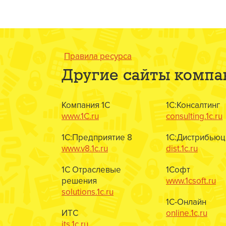
Правила ресурса
Другие сайты компа
Компания 1С
1С:Консалтинг
www.1C.ru
consulting.1c.ru
1С:Предприятие 8
1С:Дистрибьюц
www.v8.1c.ru
dist.1c.ru
1С Отраслевые
1Софт
решения
www.1csoft.ru
solutions.1c.ru
1С-Онлайн
ИТС
online.1c.ru
its.1c.ru