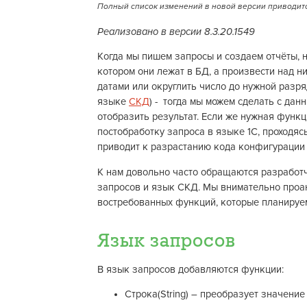
Полный список изменений в новой версии приводитс
Реализовано в версии 8.3.20.1549
Когда мы пишем запросы и создаем отчёты, н
котором они лежат в БД, а произвести над н
датами или округлить число до нужной разр
языке
СКД
) - тогда мы можем сделать с данн
отобразить результат. Если же нужная функ
постобработку запроса в языке 1С, проходяс
приводит к разрастанию кода конфигурации 
К нам довольно часто обращаются разработ
запросов и язык СКД. Мы внимательно проа
востребованных функций, которые планируем
Язык запросов
В язык запросов добавляются функции:
Строка(String) – преобразует значение