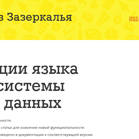
з Зазеркалья
RSS
ции языка
 системы
 данных
ности.
статьи для освоения новой функциональности.
иведено в документации к соответствующей версии.