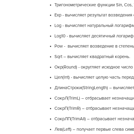
Тригонометрические функции Sin, Cos, 
Exp - вычисляет результат возведения
Log - вычисляет натуральный логарифм
Log10 - вычисляет десятичный логариф
Pow - вычисляет возведение в степень
Sqrt – вычисляет квадратный корень.
Окр(Round) - округляет исходное число
Цел(Int) - вычисляет целую часть пере
ДлинаСтроки(StringLength) – вычисляет
СокрЛ(TrimL) – отбрасывает незначащи
СокрП(TrimR) – отбрасывает незначащ
СокрЛП(TrimAll) – отбрасывает незнач
Лев(Left) – получает первые слева сим