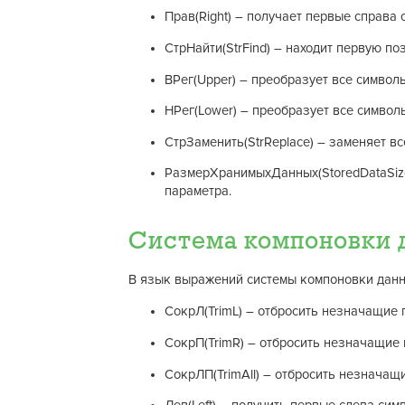
Прав(Right) – получает первые справа 
СтрНайти(StrFind) – находит первую поз
ВРег(Upper) – преобразует все символы
НРег(Lower) – преобразует все символы
СтрЗаменить(StrReplace) – заменяет вс
РазмерХранимыхДанных(StoredDataSize
параметра.
Система компоновки 
В язык выражений системы компоновки дан
СокрЛ(TrimL) – отбросить незначащие 
СокрП(TrimR) – отбросить незначащие 
СокрЛП(TrimAll) – отбросить незначащ