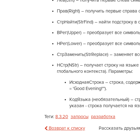
Лев(Left) – получить первые слева сим
Прав(Right) – получить первые справа 
СтрНайти(StrFind) – найти подстроку в с
ВРег(Upper) – преобразует все символы
НРег(Lower) – преобразует все символы
СтрЗаменить(StrReplace) – заменяет вс
НСтр(NStr) – получает строку на языке
глобального контекста). Параметры:
ИсходнаяСтрока – строка, содерж
= 'Good Evening!'").
КодЯзыка (необязательный) – стр
указан - строка получается на я
Теги:
8.3.20
запросы
разработка
Возврат к списку
Рассказать друзья