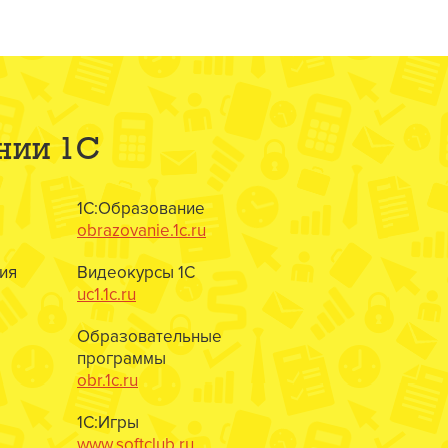
нии 1С
1С:Образование
obrazovanie.1c.ru
ия
Видеокурсы 1С
uc1.1c.ru
Образовательные
программы
obr.1c.ru
1С:Игры
www.softclub.ru