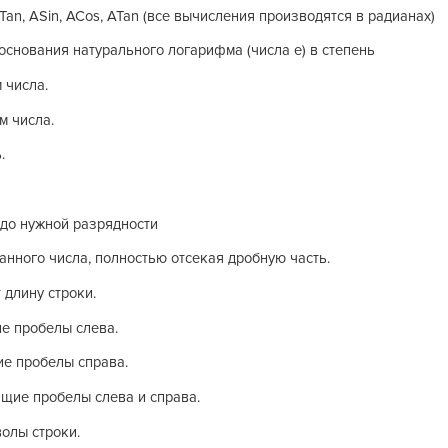
Tan, ASin, ACos, ATan (все вычисления производятся в радианах)
 основания натурального логарифма (числа e) в степень
 числа.
м числа.
.
 до нужной разрядности
данного числа, полностью отсекая дробную часть.
 длину строки.
е пробелы слева.
ие пробелы справа.
ащие пробелы слева и справа.
волы строки.