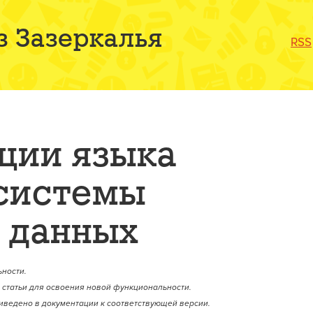
з Зазеркалья
RSS
ции языка
 системы
 данных
ности.
статьи для освоения новой функциональности.
иведено в документации к соответствующей версии.