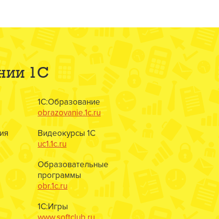
нии 1С
1С:Образование
obrazovanie.1c.ru
ия
Видеокурсы 1С
uc1.1c.ru
Образовательные
программы
obr.1c.ru
1С:Игры
www.softclub.ru