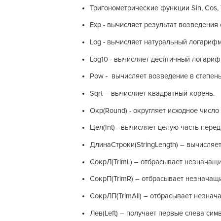
Тригонометрические функции Sin, Cos, 
Exp - вычисляет результат возведения
Log - вычисляет натуральный логарифм
Log10 - вычисляет десятичный логариф
Pow - вычисляет возведение в степень
Sqrt – вычисляет квадратный корень.
Окр(Round) - округляет исходное число
Цел(Int) - вычисляет целую часть пере
ДлинаСтроки(StringLength) – вычисляет
СокрЛ(TrimL) – отбрасывает незначащи
СокрП(TrimR) – отбрасывает незначащ
СокрЛП(TrimAll) – отбрасывает незнач
Лев(Left) – получает первые слева сим