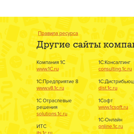
Правила ресурса
Другие сайты компа
Компания 1С
1С:Консалтинг
www.1C.ru
consulting.1c.ru
1С:Предприятие 8
1С:Дистрибьюц
www.v8.1c.ru
dist.1c.ru
1С Отраслевые
1Софт
решения
www.1csoft.ru
solutions.1c.ru
1С-Онлайн
ИТС
online.1c.ru
its.1c.ru