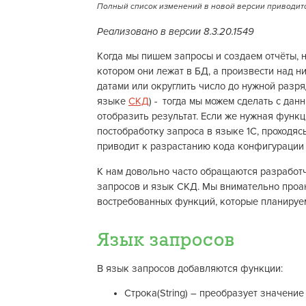
Полный список изменений в новой версии приводитс
Реализовано в версии 8.3.20.1549
Когда мы пишем запросы и создаем отчёты, н
котором они лежат в БД, а произвести над н
датами или округлить число до нужной разр
языке
СКД
) - тогда мы можем сделать с данн
отобразить результат. Если же нужная функ
постобработку запроса в языке 1С, проходяс
приводит к разрастанию кода конфигурации 
К нам довольно часто обращаются разработ
запросов и язык СКД. Мы внимательно проа
востребованных функций, которые планируем
Язык запросов
В язык запросов добавляются функции:
Строка(String) – преобразует значение