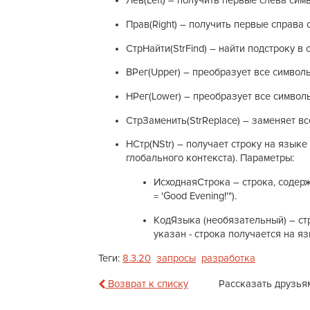
Лев(Left) – получить первые слева сим
Прав(Right) – получить первые справа 
СтрНайти(StrFind) – найти подстроку в с
ВРег(Upper) – преобразует все символы
НРег(Lower) – преобразует все символы
СтрЗаменить(StrReplace) – заменяет вс
НСтр(NStr) – получает строку на языке
глобального контекста). Параметры:
ИсходнаяСтрока – строка, содерж
= 'Good Evening!'").
КодЯзыка (необязательный) – стр
указан - строка получается на я
Теги:
8.3.20
запросы
разработка
Возврат к списку
Рассказать друзья