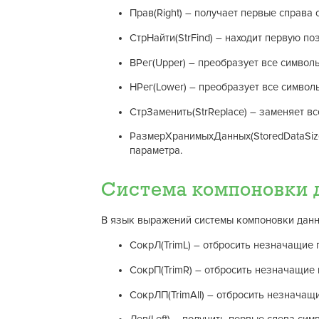
Прав(Right) – получает первые справа 
СтрНайти(StrFind) – находит первую поз
ВРег(Upper) – преобразует все символы
НРег(Lower) – преобразует все символы
СтрЗаменить(StrReplace) – заменяет вс
РазмерХранимыхДанных(StoredDataSize
параметра.
Система компоновки 
В язык выражений системы компоновки дан
СокрЛ(TrimL) – отбросить незначащие 
СокрП(TrimR) – отбросить незначащие 
СокрЛП(TrimAll) – отбросить незначащ