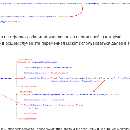
то платформа добавит инициализацию переменной, в которую
 в общем случае эта переменная может использоваться далее в т
 вы преобразуете, содержит две ветки исполнения, одна из котор