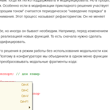
ым. Тогда их легко поддерживать и модифицировать. Но в процес
им. Особенно если в модификации прикладного решения участвует
орошим тоном" считается периодическое "наведение порядка" в
нимания. Этот процесс называют рефакторингом. Он не меняет
бе, но иногда он бывает необходим. Например, перед изменением
реализацией новых функций. То есть сначала нужно сделать
модифицировать.
о решения в режим работы без использования модальности как
. Поэтому в конфигураторе мы объединили в одном меню функции
 преобразовывать модальные фрагменты кода: