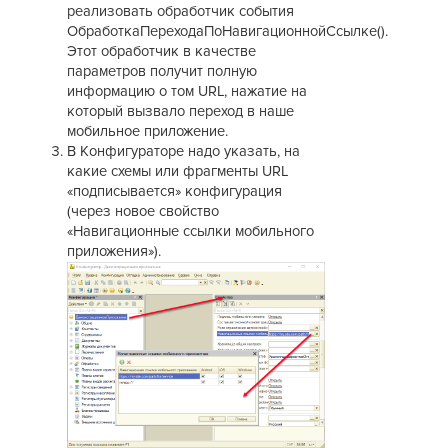
реализовать обработчик события
ОбработкаПереходаПоНавигационнойСсылке().
Этот обработчик в качестве
параметров получит полную
информацию о том URL, нажатие на
который вызвало переход в наше
мобильное приложение.
В Конфигураторе надо указать, на
какие схемы или фрагменты URL
«подписывается» конфигурация
(через новое свойство
«Навигационные ссылки мобильного
приложения»).