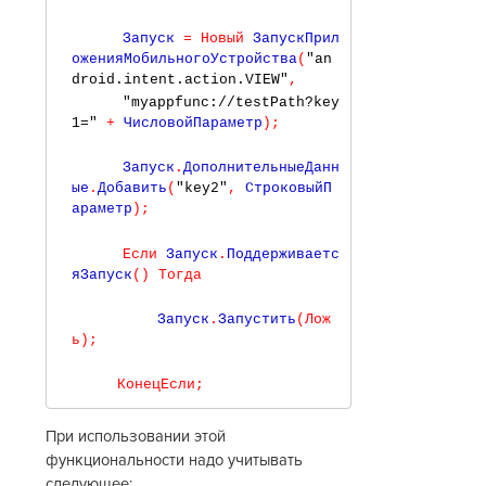
    Запуск 
=
Новый
 ЗапускПрил
оженияМобильногоУстройства
(
"an
droid
.
intent
.
action
.
VIEW"
,
"myappfunc://testPath
?
key
1
=
"
+
 ЧисловойПараметр
)
;
    Запуск
.
ДополнительныеДанн
ые
.
Добавить
(
"key2"
,
 СтроковыйП
араметр
)
;
Если
 Запуск
.
Поддерживаетс
яЗапуск
()
Тогда
        Запуск
.
Запустить
(
Лож
ь
)
;
КонецЕсли
;
При использовании этой
функциональности надо учитывать
следующее: