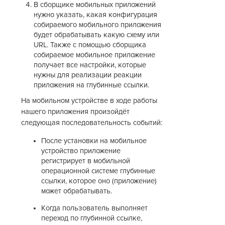
В сборщике мобильных приложений
нужно указать, какая конфигурация
собираемого мобильного приложения
будет обрабатывать какую схему или
URL. Также с помощью сборщика
собираемое мобильное приложение
получает все настройки, которые
нужны для реализации реакции
приложения на глубинные ссылки.
На мобильном устройстве в ходе работы
нашего приложения произойдёт
следующая последовательность событий:
После установки на мобильное
устройство приложение
регистрирует в мобильной
операционной системе глубинные
ссылки, которое оно (приложение)
может обрабатывать.
Когда пользователь выполняет
переход по глубинной ссылке,