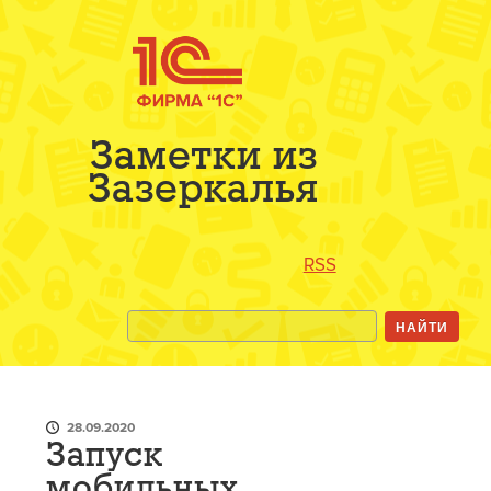
Заметки из
Зазеркалья
RSS
28.09.2020
Запуск
мобильных