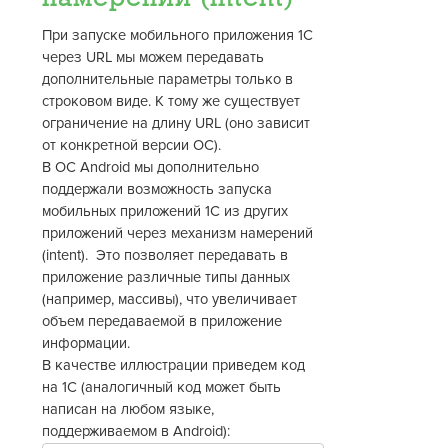
При запуске мобильного приложения 1С
через URL мы можем передавать
дополнительные параметры только в
строковом виде. К тому же существует
ограничение на длину URL (оно зависит
от конкретной версии ОС).
В ОС Android мы дополнительно
поддержали возможность запуска
мобильных приложений 1С из других
приложений через механизм намерений
(intent). Это позволяет передавать в
приложение различные типы данных
(например, массивы), что увеличивает
объем передаваемой в приложение
информации.
В качестве иллюстрации приведем код
на 1С (аналогичный код может быть
написан на любом языке,
поддерживаемом в Android):