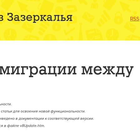
з Зазеркалья
RSS
миграции между
ности.
статьи для освоения новой функциональности.
иведено в документации к соответствующей версии.
я в файле v8Update.htm.