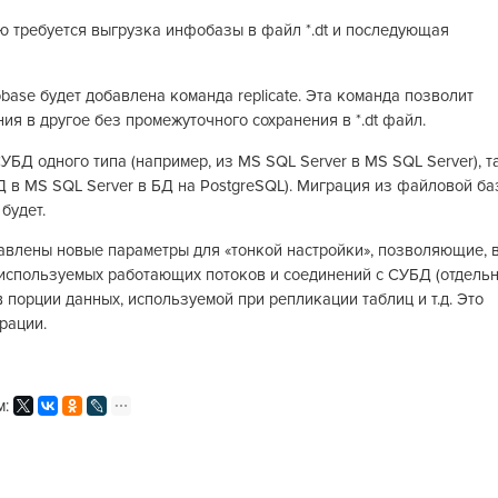
ю требуется выгрузка инфобазы в файл *.dt и последующая
fobase будет добавлена команда replicate. Эта команда позволит
я в другое без промежуточного сохранения в *.dt файл.
БД одного типа (например, из MS SQL Server в MS SQL Server), т
Д в MS SQL Server в БД на PostgreSQL). Миграция из файловой б
будет.
бавлены новые параметры для «тонкой настройки», позволяющие, 
 используемых работающих потоков и соединений с СУБД (отдель
в порции данных, используемой при репликации таблиц и т.д. Это
рации.
м: