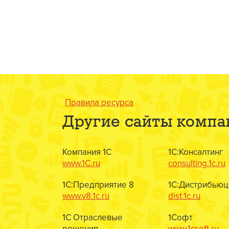
Правила ресурса
Другие сайты компа
Компания 1С
1С:Консалтинг
www.1C.ru
consulting.1c.ru
1С:Предприятие 8
1С:Дистрибьюц
www.v8.1c.ru
dist.1c.ru
1С Отраслевые
1Софт
решения
www.1csoft.ru