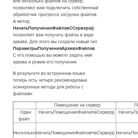
или несколько файлов на сервер,
позволяют вам подключить собственный
обработчик прогресса загрузки файлов.
А метод
НачатьПолучениеФайловССервера()
позволяет вам получать файлы в виде
архива. Для этого мы создали новый тип
ПараметрыПолученияАрхиваФайлов
.
С его помощью вы можете задать имя
архива и режим его получения.
В результате во встроенном языке
теперь есть четыре рекомендуемых
асинхронных метода для работы с
файлами:
Помещение на сервер
По
Один
НачатьПомещениеФайлаНаСервер()
НачатьПо
файл
Несколько
НачатьПомещениеФайловНаСервер()
НачатьПо