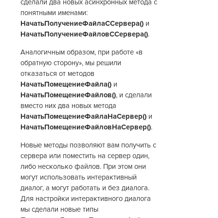
сделали два новых асинхронных метода с
понятными именами:
НачатьПолучениеФайлаССервера()
и
НачатьПолучениеФайловССервера()
.
Аналогичным образом, при работе «в
обратную сторону», мы решили
отказаться от методов
НачатьПомещениеФайла()
и
НачатьПомещениеФайлов()
, и сделали
вместо них два новых метода
НачатьПомещениеФайлаНаСервер()
и
НачатьПомещениеФайловНаСервер()
.
Новые методы позволяют вам получить с
сервера или поместить на сервер один,
либо несколько файлов. При этом они
могут использовать интерактивный
диалог, а могут работать и без диалога.
Для настройки интерактивного диалога
мы сделали новые типы