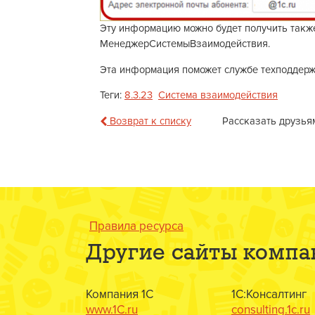
Эту информацию можно будет получить также
МенеджерСистемыВзаимодействия.
Эта информация поможет службе техподдержк
Теги:
8.3.23
Система взаимодействия
Возврат к списку
Рассказать друзья
Правила ресурса
Другие сайты компа
Компания 1С
1С:Консалтинг
www.1C.ru
consulting.1c.ru