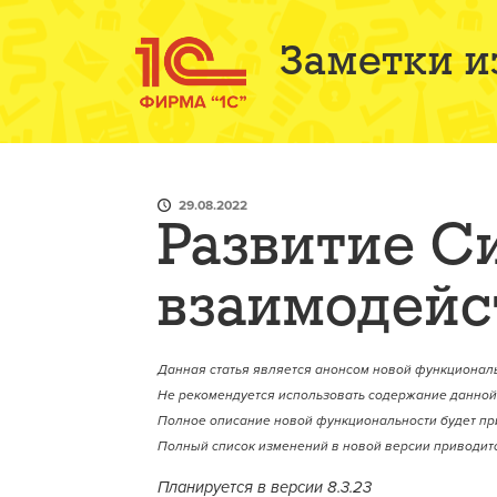
Заметки и
29.08.2022
Развитие С
взаимодейс
Данная статья является анонсом новой функциональ
Не рекомендуется использовать содержание данной 
Полное описание новой функциональности будет пр
Полный список изменений в новой версии приводитс
Планируется в версии 8.3.23