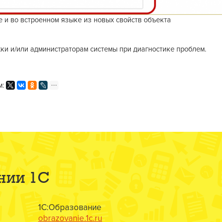
 и во встроенном языке из новых свойств объекта
и и/или администраторам системы при диагностике проблем.
м:
нии 1С
1С:Образование
obrazovanie.1c.ru