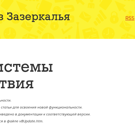
з Зазеркалья
RSS
истемы
твия
ности.
статьи для освоения новой функциональности.
иведено в документации к соответствующей версии.
я в файле v8Update.htm.