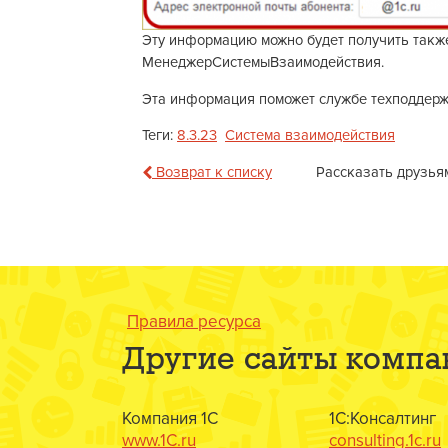
Эту информацию можно будет получить также
МенеджерСистемыВзаимодействия.
Эта информация поможет службе техподдержк
Теги:
8.3.23
Система взаимодействия
Возврат к списку
Рассказать друзья
Правила ресурса
Другие сайты компа
Компания 1С
1С:Консалтинг
www.1C.ru
consulting.1c.ru