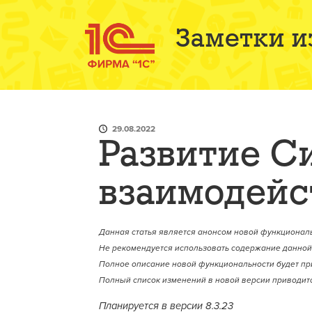
Заметки и
29.08.2022
Развитие С
взаимодейс
Данная статья является анонсом новой функциональ
Не рекомендуется использовать содержание данной 
Полное описание новой функциональности будет пр
Полный список изменений в новой версии приводитс
Планируется в версии 8.3.23