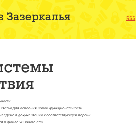
з Зазеркалья
RSS
истемы
твия
ности.
статьи для освоения новой функциональности.
иведено в документации к соответствующей версии.
я в файле v8Update.htm.