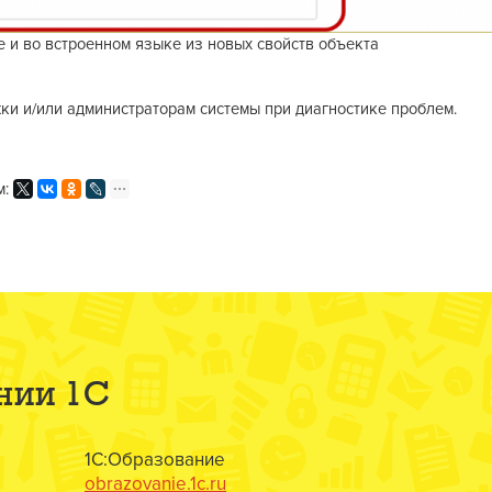
 и во встроенном языке из новых свойств объекта
и и/или администраторам системы при диагностике проблем.
м:
нии 1С
1С:Образование
obrazovanie.1c.ru