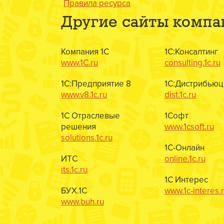
Правила ресурса
Другие сайты компа
Компания 1С
1С:Консалтинг
www.1C.ru
consulting.1c.ru
1С:Предприятие 8
1С:Дистрибьюц
www.v8.1c.ru
dist.1c.ru
1С Отраслевые
1Софт
решения
www.1csoft.ru
solutions.1c.ru
1С-Онлайн
ИТС
online.1c.ru
its.1c.ru
1С Интерес
БУХ.1С
www.1c-interes.
www.buh.ru