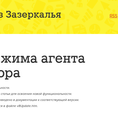
з Зазеркалья
RSS
ежима агента
ора
ности.
статьи для освоения новой функциональности.
иведено в документации к соответствующей версии.
я в файле v8Update.htm.