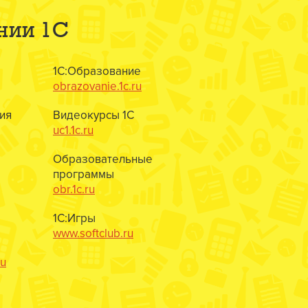
нии 1С
1С:Образование
obrazovanie.1c.ru
ия
Видеокурсы 1С
uc1.1c.ru
Образовательные
программы
obr.1c.ru
1С:Игры
www.softclub.ru
ru