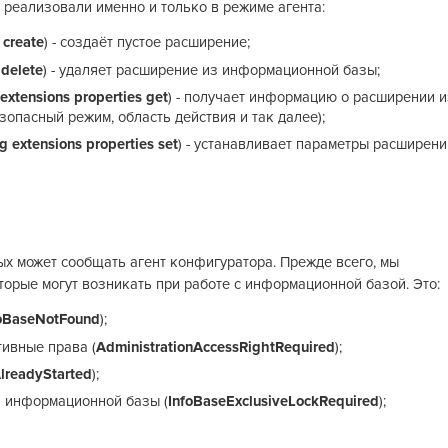
реализовали именно и только в режиме агента:
 create
) - создаёт пустое расширение;
 delete
) - удаляет расширение из информационной базы;
 extensions properties get
) - получает информацию о расширении и
зопасный режим, область действия и так далее);
g extensions properties set
) - устанавливает параметры расширени
ых может сообщать агент конфигуратора. Прежде всего, мы
торые могут возникать при работе с информационной базой. Это:
foBaseNotFound
);
ивные права (
AdministrationAccessRightRequired
);
lreadyStarted
);
а информационной базы (
InfoBaseExclusiveLockRequired
);