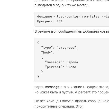
выводится в одно и то же место):
designer> load-config-from-files --di
Прогресс: 10%  
В режиме json-сообщений мы добавили новый
{

  “type”: “progress”,

  “body”:

  {

    “message”: Строка

    “percent”: Число

  }

}  
Здесь
message
это описание текущего этапа
но может быть и пустым. А
percent
это процен
Не все команды могут выдавать сообщение о
приоритетные операции. Это: