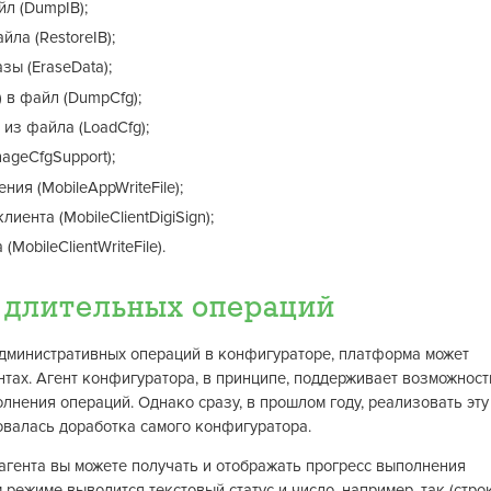
л (DumpIB);
ла (RestoreIB);
ы (EraseData);
 в файл (DumpCfg);
из файла (LoadCfg);
ageCfgSupport);
ия (MobileAppWriteFile);
ента (MobileClientDigiSign);
MobileClientWriteFile).
 длительных операций
дминистративных операций в конфигураторе, платформа может
нтах. Агент конфигуратора, в принципе, поддерживает возможност
лнения операций. Однако сразу, в прошлом году, реализовать эту
овалась доработка самого конфигуратора.
 агента вы можете получать и отображать прогресс выполнения
 режиме выводится текстовый статус и число, например, так (стро