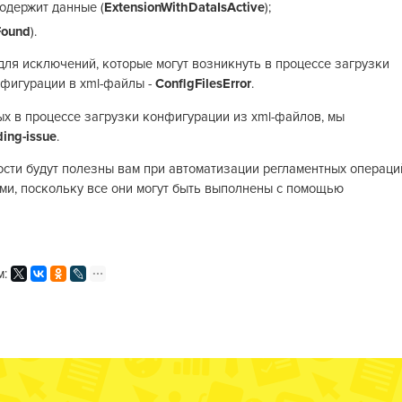
одержит данные (
ExtensionWithDataIsActive
);
Found
).
для исключений, которые могут возникнуть в процессе загрузки
нфигурации в xml-файлы -
ConfigFilesError
.
х в процессе загрузки конфигурации из xml-файлов, мы
ding-issue
.
сти будут полезны вам при автоматизации регламентных операци
и, поскольку все они могут быть выполнены с помощью
м: