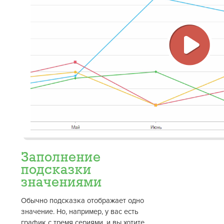
Восп
виде
Заполнение
подсказки
значениями
Обычно подсказка отображает одно
значение. Но, например, у вас есть
график с тремя сериями, и вы хотите