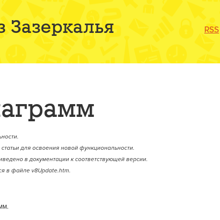
з Зазеркалья
RSS
иаграмм
ности.
статьи для освоения новой функциональности.
иведено в документации к соответствующей версии.
я в файле v8Update.htm.
мм.