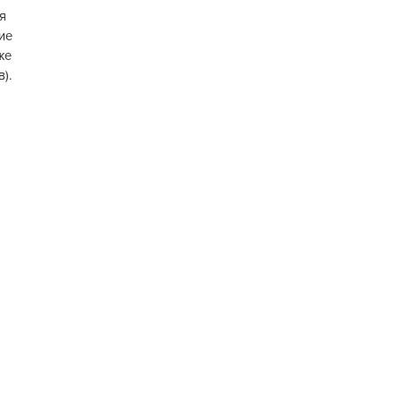
я
ие
же
).