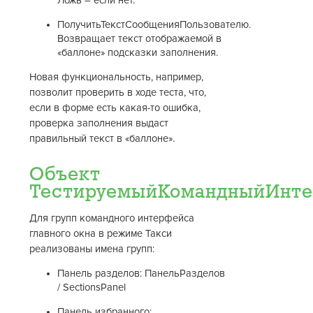
Ложь – если нет.
ПолучитьТекстСообщенияПользователю.
Возвращает текст отображаемой в
«баллоне» подсказки заполнения.
Новая функциональность, например,
позволит проверить в ходе теста, что,
если в форме есть какая-то ошибка,
проверка заполнения выдаст
правильный текст в «баллоне».
Объект
ТестируемыйКомандныйИнт
Для групп командного интерфейса
главного окна в режиме Такси
реализованы имена групп:
Панель разделов: ПанельРазделов
/ SectionsPanel
Панель избранного: