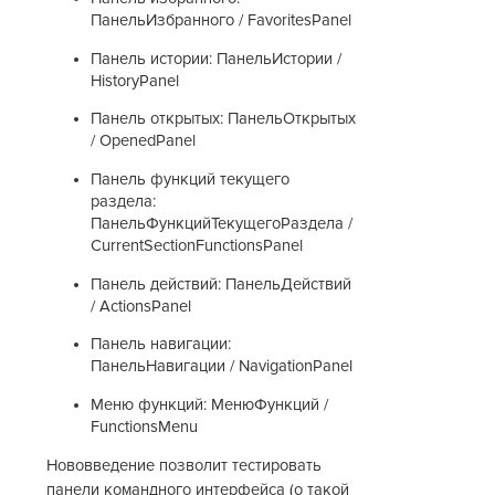
ПанельИзбранного / FavoritesPanel
Панель истории: ПанельИстории /
HistoryPanel
Панель открытых: ПанельОткрытых
/ OpenedPanel
Панель функций текущего
раздела:
ПанельФункцийТекущегоРаздела /
CurrentSectionFunctionsPanel
Панель действий: ПанельДействий
/ ActionsPanel
Панель навигации:
ПанельНавигации / NavigationPanel
Меню функций: МенюФункций /
FunctionsMenu
Нововведение позволит тестировать
панели командного интерфейса (о такой