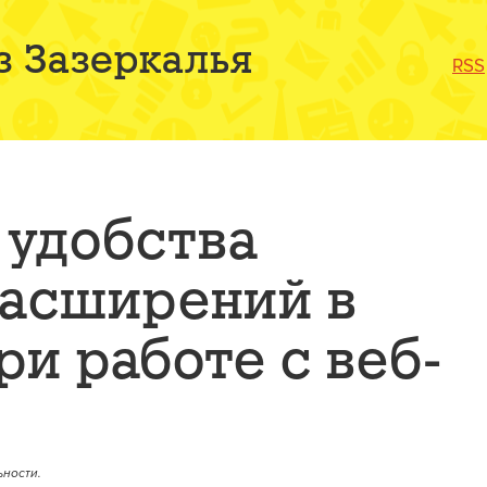
з Зазеркалья
RSS
удобства
расширений в
ри работе с веб-
ности.