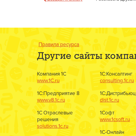
Правила ресурса
Другие сайты компа
Компания 1С
1С:Консалтинг
www.1C.ru
consulting.1c.ru
1С:Предприятие 8
1С:Дистрибьюц
www.v8.1c.ru
dist.1c.ru
1С Отраслевые
1Софт
решения
www.1csoft.ru
solutions.1c.ru
1С-Онлайн