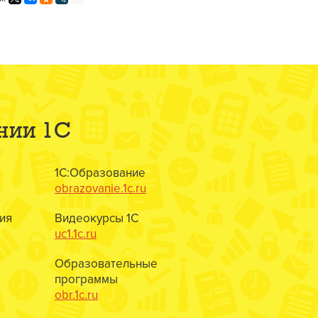
нии 1С
1С:Образование
obrazovanie.1c.ru
ия
Видеокурсы 1С
uc1.1c.ru
Образовательные
программы
obr.1c.ru