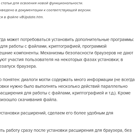
статьи для освоения новой функциональности.
иведено в документации к соответствующей версии.
я в файле v8Update.htm.
гда может потребоваться установить дополнительные программы:
 для работы с файлами, криптографией, программой
нешние компоненты. Механизмы безопасности браузеров не дают
уют участия пользователя на некоторых фазах установки; в
езапуск браузера.
 понятен: диалоги могли содержать много информации (не всегда
новки нужно было выполнять несколько действий параллельно
асширения для работы с файлами, криптографией и т.д.). Кроме
 произошло скачивания файла.
 установки расширений, сделаем его более удобным для
ь работу сразу после установки расширения для браузера, без