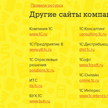
Правила ресурса
Другие сайты компа
Компания 1С
1С:Консалтинг
www.1C.ru
consulting.1c.ru
1С:Предприятие 8
1С:Дистрибьюц
www.v8.1c.ru
dist.1c.ru
1С Отраслевые
1Софт
решения
www.1csoft.ru
solutions.1c.ru
1С-Онлайн
ИТС
online.1c.ru
its.1c.ru
1С Интерес
БУХ.1С
www.1c-interes.
www.buh.ru