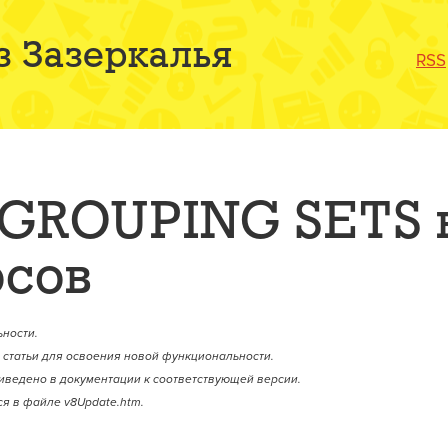
з Зазеркалья
RSS
 GROUPING SETS 
осов
ности.
статьи для освоения новой функциональности.
иведено в документации к соответствующей версии.
я в файле v8Update.htm.