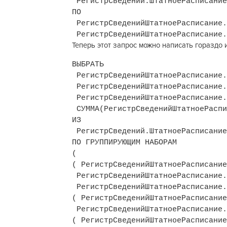
РегистрСведений.ШтатноеРасписание
ПО
РегистрСведенийШтатноеРасписание.
РегистрСведенийШтатноеРасписание.
Теперь этот запрос можно написать гораздо 
ВЫБРАТЬ
РегистрСведенийШтатноеРасписание.
РегистрСведенийШтатноеРасписание.
РегистрСведенийШтатноеРасписание.
СУММА(РегистрСведенийШтатноеРаспи
ИЗ
РегистрСведений.ШтатноеРасписание
ПО ГРУППИРУЮЩИМ НАБОРАМ
(
( РегистрСведенийШтатноеРасписание
РегистрСведенийШтатноеРасписание.
РегистрСведенийШтатноеРасписание.
( РегистрСведенийШтатноеРасписание
РегистрСведенийШтатноеРасписание.
( РегистрСведенийШтатноеРасписание