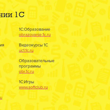
нии 1С
1С:Образование
obrazovanie.1c.ru
ия
Видеокурсы 1С
uc1.1c.ru
Образовательные
программы
obr.1c.ru
1С:Игры
www.softclub.ru
ru