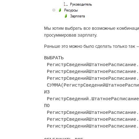
Мы хотим выбрать все возможные комбинации
просуммировав зарплату.
Раньше это можно было сделать только так –
ВЫБРАТЬ
РегистрСведенийШтатноеРасписание.
РегистрСведенийШтатноеРасписание.
РегистрСведенийШтатноеРасписание.
СУММА(РегистрСведенийШтатноеРаспи
ИЗ
РегистрСведений.ШтатноеРасписание
ПО
РегистрСведенийШтатноеРасписание.
РегистрСведенийШтатноеРасписание.
РегистрСведенийШтатноеРасписание.