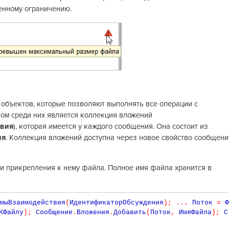
енному ограничению.
объектов, которые позволяют выполнять все операции с
м среди них является коллекция вложений
твия
), которая имеется у каждого сообщения. Она состоит из
ия
. Коллекция вложений доступна через новое свойство сообщени
и прикрепления к нему файла. Полное имя файла хранится в
мыВзаимодействия
(
ИдентификаторОбсуждения
)
;
...
 Поток 
=
 Ф
КФайлу
)
;
 Сообщение
.
Вложения
.
Добавить
(
Поток
,
 ИмяФайла
)
;
 С