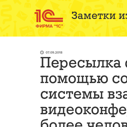
Заметки и
07.09.2018
Пересылка 
помощью с
системы вз
видеоконфе
более чело