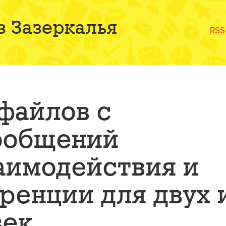
з Зазеркалья
RSS
файлов с
ообщений
аимодействия и
ренции для двух 
век