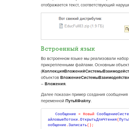
отображается текст, соответствующий наруш
Встроенный язык
Во встроенном языке мы реализовали набор 
прикрепленными файлами. Основным объекто
(
КоллекцияВложенийСистемыВзаимодейс
объектов
ВложениеСистемыВзаимодейств
–
Вложения
.
Далее показан пример создания сообщения 
переменной
ПутьКФайлу
.
  Сообщение 
=
Новый
 СообщениеСисте
айловыеПотоки
.
ОткрытьДляЧтения
(
Путь
ообщение
.
Записать
()
;