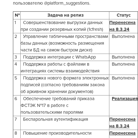
пользователю @platform_suggestions.
№
Задача на релиз
Статус
1
Совершенствование выгрузки данных
Перенесена
при создании резервных копий (1cfresh)
на 8.3.24
2
Управление табличными пространствами
Выполнена
базы данных (возможность размещения
части БД на самом быстром диске)
3
Поддержка интеграции с WhatsApp
Выполнена
4
Поддержка работы с файлами в
Выполнена
интеграциях системы взаимодействия
5
Поддержка нового формата электронных
Выполнена
подписей (согласно требованиям закона
об архивном хранении документов)
6
Обеспечение требований приказа
Реализация
ФСТЭК №17 в работе с
пользовательскими паролями
7
Беспарольная аутентификация
Перенесена
на 8.3.24
8
Повышение производительности
Перенесена