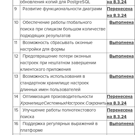
обновления копий для PostgreSQL
на 8.3.24
9
Развитие функциональности диаграмм
Перенесена
на 8.3.24
10
Обеспечение работы глобального
Выполнена
поиска при слишком большом количестве
подходящих результатов
11
Возможность сбрасывать оконные
Выполнена
настройки для формы
12
Предотвращение потери оконных
Выполнена
настроек при нештатном завершении
клиентского приложения
13
Возможность использования в
Выполнена
стандартном хранилище настроек
длинных имен пользователей
14
Оптимизация производительности
Перенесена
ХранилищеСистемныхНастроек.Сохранить
на 8.3.24
15
Улучшение работы полнотекстового
Перенесена
поиска
на 8.3.24
16
Поддержка регулярных выражений в
Выполнена
платформе