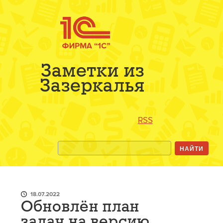
Заметки из
Зазеркалья
RSS
18.07.2022
Обновлён план
задач на версию