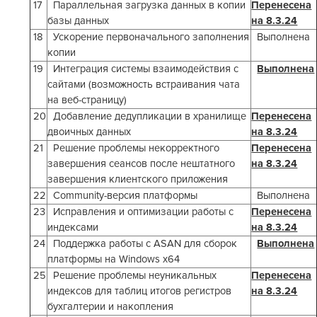
17
Параллельная загрузка данных в копии
Перенесена
базы данных
на 8.3.24
18
Ускорение первоначального заполнения
Выполнена
копии
19
Интеграция системы взаимодействия с
Выполнена
сайтами (возможность встраивания чата
на веб-страницу)
20
Добавление дедупликации в хранилище
Перенесена
двоичных данных
на 8.3.24
21
Решение проблемы некорректного
Перенесена
завершения сеансов после нештатного
на 8.3.24
завершения клиентского приложения
22
Community-версия платформы
Выполнена
23
Исправления и оптимизации работы с
Перенесена
индексами
на 8.3.24
24
Поддержка работы с ASAN для сборок
Выполнена
платформы на Windows x64
25
Решение проблемы неуникальных
Перенесена
индексов для таблиц итогов регистров
на 8.3.24
бухгалтерии и накопления