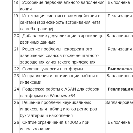
18
Ускорение первоначального заполнения
Выполнена
копии
19
Интеграция системы взаимодействия с
Реализация
сайтами (возможность встраивания чата
на веб-страницу)
20
Добавление дедупликации в хранилище
Запланирова
двоичных данных
21
Решение проблемы некорректного
Реализация
завершения сеансов после нештатного
завершения клиентского приложения
22
Community-версия платформы
Выполнена
23
Исправления и оптимизации работы с
Запланирова
индексами
24
Поддержка работы с ASAN для сборок
Реализация
платформы на Windows x64
25
Решение проблемы неуникальных
Запланирова
индексов для таблиц итогов регистров
бухгалтерии и накопления
26
Снятие ограничения в 100МБ при
Выполнена
использовании