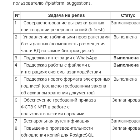
пользователю @platform_suggestions.
№
Задача на релиз
Статус
1
Совершенствование выгрузки данных
Запланирова
при создании резервных копий (1cfresh)
2
Управление табличными пространствами
Выполнена
базы данных (возможность размещения
части БД на самом быстром диске)
3
Поддержка интеграции с WhatsApp
Выполнена
4
Поддержка работы с файлами в
Выполнена
интеграциях системы взаимодействия
5
Поддержка нового формата электронных
Выполнена
подписей (согласно требованиям закона
об архивном хранении документов)
6
Обеспечение требований приказа
Запланирова
ФСТЭК №17 в работе с
пользовательскими паролями
7
Беспарольная аутентификация
Запланирова
8
Повышение производительности
Запланирова
обновления копий для PostgreSQL