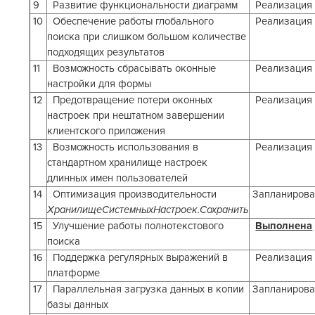
9
Развитие функциональности диаграмм
Реализаци
10
Обеспечение работы глобального
Реализация
поиска при слишком большом количестве
подходящих результатов
11
Возможность сбрасывать оконные
Реализация
настройки для формы
12
Предотвращение потери оконных
Реализация
настроек при нештатном завершении
клиентского приложения
13
Возможность использования в
Реализация
стандартном хранилище настроек
длинных имен пользователей
14
Оптимизация производительности
Запланирова
ХранилищеСистемныхНастроек.Сохранить
15
Улучшение работы полнотекстового
Выполнена
поиска
16
Поддержка регулярных выражений в
Реализация
платформе
17
Параллельная загрузка данных в копии
Запланирова
базы данных