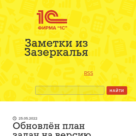
Заметки из
Зазеркалья
RSS
25.05.2022
Обновлён план
задач на версию