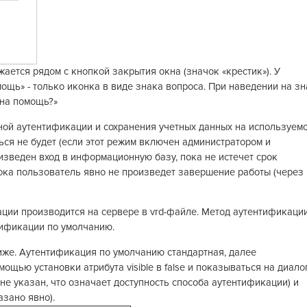
ается рядом с кнопкой закрытия окна (значок «крестик»). У
ощь» - только иконка в виде знака вопроса. При наведении на зн
жна помощь?»
ной аутентификации и сохранения учетных данных на используем
я не будет (если этот режим включен администратором и
изведен вход в информационную базу, пока не истечет срок
ока пользователь явно не произведет завершение работы (через
ции производится на сервере в vrd-файле. Метод аутентификации
тификации по умолчанию.
иже. Аутентификация по умолчанию стандартная, далее
ощью установки атрибута visible в false и показываться на диало
о не указан, что означает доступность способа аутентификации) и
азано явно).