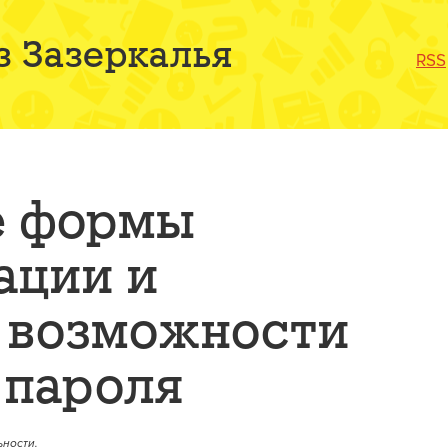
з Зазеркалья
RSS
е формы
ации и
 возможности
 пароля
ности.