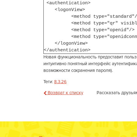
<authentication>
<logonView>
<method type="standard"/
<method type="qr" visible=
<method type="openid"/>
<method type="openidconnect
</logonView>
</authentication>
Новая функциональность предоставит польз
интуитивно понятный интерфейс аутентифика
возможности сохранения пароля).
Теги:
8.3.26
Возврат к списку
Рассказать друзья