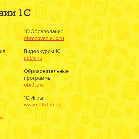
нии 1С
1С:Образование
obrazovanie.1c.ru
ия
Видеокурсы 1С
uc1.1c.ru
Образовательные
программы
obr.1c.ru
1С:Игры
www.softclub.ru
ru