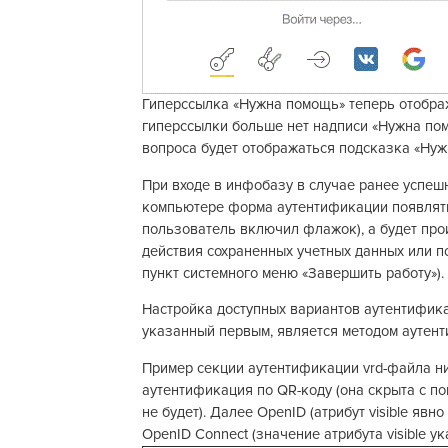
Гиперссылка «Нужна помощь» теперь отображ
гиперссылки больше нет надписи «Нужна пом
вопроса будет отображаться подсказка «Ну
При входе в инфобазу в случае ранее успеш
компьютере форма аутентификации появлятьс
пользователь включил флажок), а будет про
действия сохраненных учетных данных или п
пункт системного меню «Завершить работу»).
Настройка доступных вариантов аутентифика
указанный первым, является методом аутен
Пример секции аутентификации vrd-файла н
аутентификация по QR-коду (она скрыта с пом
не будет). Далее OpenID (атрибут visible явн
OpenID Connect (значение атрибута visible ук