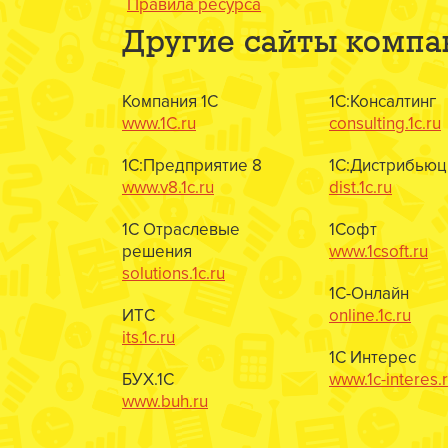
Правила ресурса
Другие сайты компа
Компания 1С
1С:Консалтинг
www.1C.ru
consulting.1c.ru
1С:Предприятие 8
1С:Дистрибьюц
www.v8.1c.ru
dist.1c.ru
1С Отраслевые
1Софт
решения
www.1csoft.ru
solutions.1c.ru
1С-Онлайн
ИТС
online.1c.ru
its.1c.ru
1С Интерес
БУХ.1С
www.1c-interes.
www.buh.ru