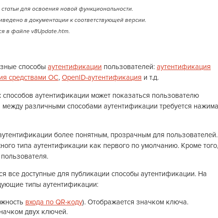
статьи для освоения новой функциональности.
иведено в документации к соответствующей версии.
я в файле v8Update.htm.
азные способы
аутентификации
пользователей:
аутентификация
ия средствами ОС
,
OpenID-аутентификация
и т.д.
х способов аутентификации может показаться пользователю
я между различными способами аутентификации требуется нажима
 аутентификации более понятным, прозрачным для пользователей.
ного типа аутентификации как первого по умолчанию. Кроме того
 пользователя.
я все доступные для публикации способы аутентификации. На
дующие типы аутентификации:
ожность
входа по QR-коду
). Отображается значком ключа.
начком двух ключей.