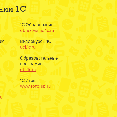
нии 1С
1С:Образование
obrazovanie.1c.ru
ия
Видеокурсы 1С
uc1.1c.ru
Образовательные
программы
obr.1c.ru
1С:Игры
www.softclub.ru
ru