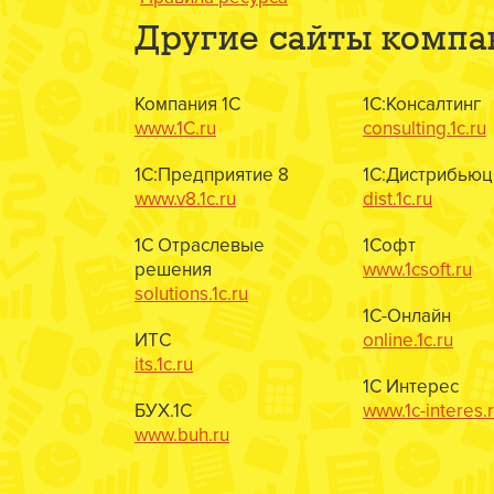
Другие сайты компа
Компания 1С
1С:Консалтинг
www.1C.ru
consulting.1c.ru
1С:Предприятие 8
1С:Дистрибьюц
www.v8.1c.ru
dist.1c.ru
1С Отраслевые
1Софт
решения
www.1csoft.ru
solutions.1c.ru
1С-Онлайн
ИТС
online.1c.ru
its.1c.ru
1С Интерес
БУХ.1С
www.1c-interes.
www.buh.ru