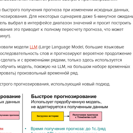
быстрого получения прогноза при изменении исходных данных,
гнозирования. Для некоторых сценариев даже 5-минутное ожидан
ель выбрал в интерфейсе диапазон значений и просит построить
вания это приводит к полному пересчету прогноза, что может
инут).
ьзовали модели
LLM
(Large Language Model, большие языковые
последовательность слов и прогнозируют вероятное продолжение
 сделать и с временны́ми рядами, только здесь используется
 обучить модель, похожую на LLM, на большом наборе временны́х
зировать) произвольный временно́й ряд.
ыстрого прогнозирования, использующий новый подход.