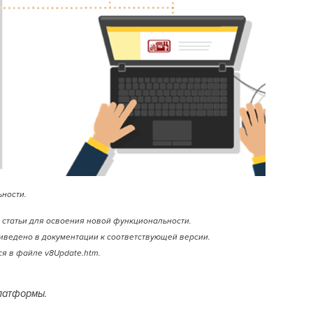
ности.
статьи для освоения новой функциональности.
иведено в документации к соответствующей версии.
я в файле v8Update.htm.
платформы.