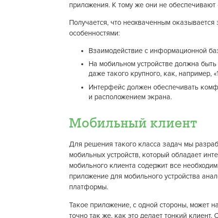
приложения. К тому же они не обеспечивают
Получается, что неохваченным оказывается
особенностями:
Взаимодействие с информационной баз
На мобильном устройстве должна быть
даже такого крупного, как, например, 
Интерфейс должен обеспечивать комф
и расположением экрана.
Мобильный клиент
Для решения такого класса задач мы разраб
мобильных устройств, который обладает ин
мобильного клиента содержит все необходи
приложение для мобильного устройства анал
платформы.
Такое приложение, с одной стороны, может 
точно так же, как это делает тонкий клиент