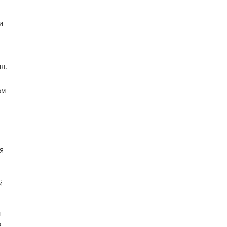
и
я,
ом
я
й
я
ю