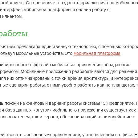
ный клиент. Она позволяет создавать приложения для мобильны
й интерфейс мобильной платформы и онлайн-работу с
 клиентом.
работы
риятие» предлагала единственную технологию, с помощью которо
пользуя мобильные устройства. Это
мобильная платформа
.
иализированные офф-лайн мобильные приложения, обладающие
рфейсом. Мобильные приложения разрабатываются для решения
ля них оптимизированы с точки зрения архитектуры и интерфейса
ые сценарии работы, с ними удобно работать как на планшетах, 
нь похожи на файловый вариант работы системы 1С:Предприятие. 
ая база данных, «внутри» мобильного приложения существует как
ользователем, так и сервер, обеспечивающий взаимодействие с
йствовать с «основным» приложением, установленным в офисе. Н