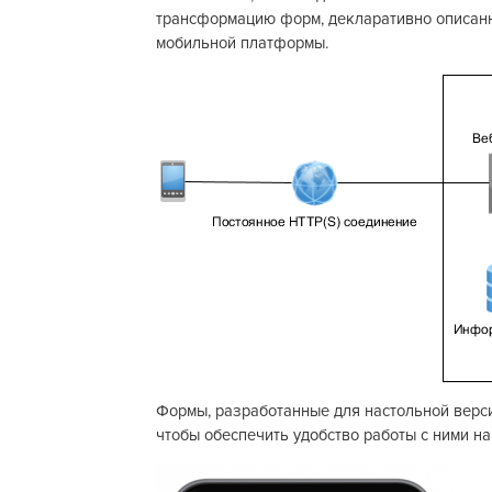
трансформацию форм, декларативно описанн
мобильной платформы.
Формы, разработанные для настольной верси
чтобы обеспечить удобство работы с ними н