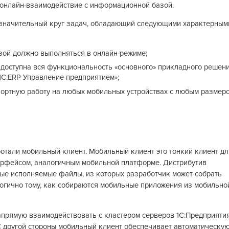
 онлайн-взаимодействие с информационной базой.
 значительный круг задач, обладающий следующими характерным
ой должно выполняться в онлайн-режиме;
 доступна вся функциональность «основного» прикладного решени
«1С:ERP Управление предприятием»;
ортную работу на любых мобильных устройствах с любым размер
отали мобильный клиент. Мобильный клиент это тонкий клиент дл
терфейсом, аналогичным мобильной платформе. Дистрибутив
мые исполняемые файлы, из которых разработчик может собрать
огично тому, как собираются мобильные приложения из мобильно
напрямую взаимодействовать с кластером серверов 1С:Предприяти
. С другой стороны мобильный клиент обеспечивает автоматическу