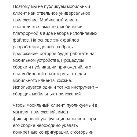
Поэтому мы не публикуем мобильный
клиент как отдельное универсальное
приложение. Мобильный клиент
поставляется вместе с мобильной
платформой в виде набора исполняемых
файлов. На основе этих файлов
разработчик должен собрать
приложение, которое будет работать на
мобильном устройстве. Процедуры
сборки и публикации приложений, что
для мобильной платформы, что для
мобильного клиента, схожие.
Используется один и тот же инструмент –
сборщик мобильных приложений.
Чтобы мобильный клиент, публикуемый в
магазин приложений, имел
фиксированную функциональность, при
его сборке необходимо указать
конкретные конфигурации, с которыми