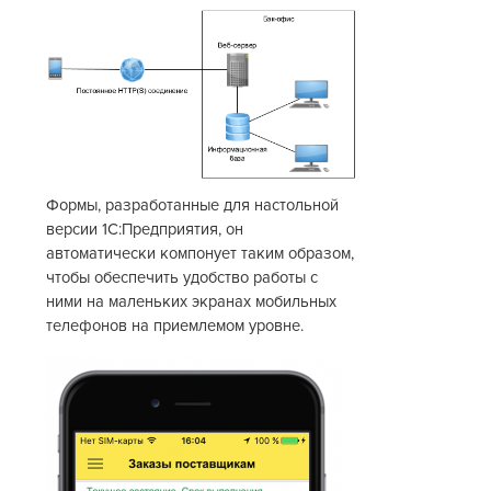
Формы, разработанные для настольной
версии 1С:Предприятия, он
автоматически компонует таким образом,
чтобы обеспечить удобство работы с
ними на маленьких экранах мобильных
телефонов на приемлемом уровне.