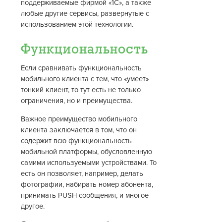
поддерживаемые фирмой «1С», а также
любые другие сервисы, развернутые с
использованием этой технологии.
Функциональность
Если сравнивать функциональность
мобильного клиента с тем, что «умеет»
тонкий клиент, то тут есть не только
ограничения, но и преимущества.
Важное преимущество мобильного
клиента заключается в том, что он
содержит всю функциональность
мобильной платформы, обусловленную
самими используемыми устройствами. То
есть он позволяет, например, делать
фотографии, набирать номер абонента,
принимать PUSH-сообщения, и многое
другое.