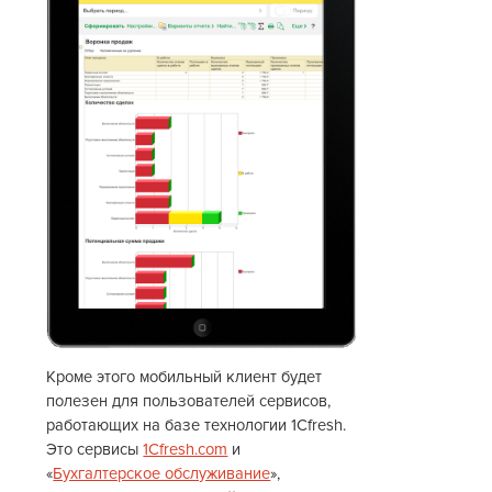
Кроме этого мобильный клиент будет
полезен для пользователей сервисов,
работающих на базе технологии 1Сfresh.
Это сервисы
1Сfresh.com
и
«
Бухгалтерское обслуживание
»,