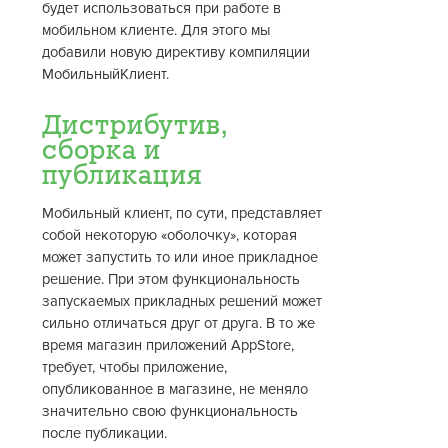
будет использоваться при работе в
мобильном клиенте. Для этого мы
добавили новую директиву компиляции
МобильныйКлиент.
Дистрибутив,
сборка и
публикация
Мобильный клиент, по сути, представляет
собой некоторую «оболочку», которая
может запустить то или иное прикладное
решение. При этом функциональность
запускаемых прикладных решений может
сильно отличаться друг от друга. В то же
время магазин приложений AppStore,
требует, чтобы приложение,
опубликованное в магазине, не меняло
значительно свою функциональность
после публикации.