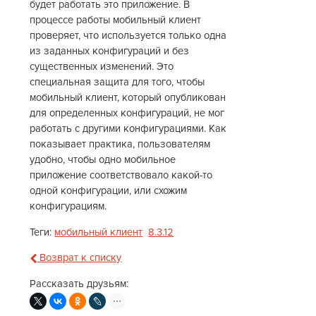
будет работать это приложение. В
процессе работы мобильный клиент
проверяет, что используется только одна
из заданных конфигураций и без
существенных изменений. Это
специальная защита для того, чтобы
мобильный клиент, который опубликован
для определенных конфигураций, не мог
работать с другими конфигурациями. Как
показывает практика, пользователям
удобно, чтобы одно мобильное
приложение соответствовало какой-то
одной конфигурации, или схожим
конфигурациям.
Теги:
мобильный клиент
8.3.12
Возврат к списку
Рассказать друзьям: