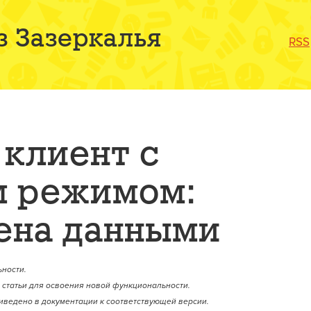
з Зазеркалья
RSS
клиент с
м режимом:
ена данными
ности.
статьи для освоения новой функциональности.
иведено в документации к соответствующей версии.