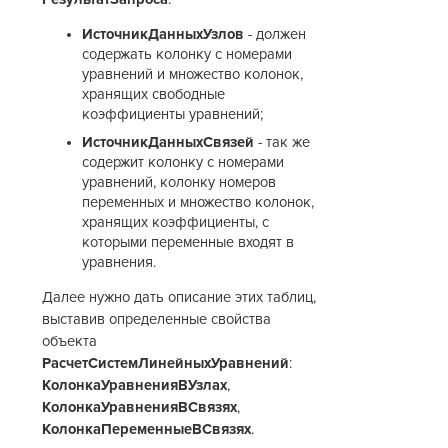
ИсточникДанныхУзлов
- должен
содержать колонку с номерами
уравнений и множество колонок,
хранящих свободные
коэффициенты уравнений;
ИсточникДанныхСвязей
- так же
содержит колонку с номерами
уравнений, колонку номеров
переменных и множество колонок,
хранящих коэффициенты, с
которыми переменные входят в
уравнения.
Далее нужно дать описание этих таблиц,
выставив определенные свойства
объекта
РасчетСистемЛинейныхУравнений
:
КолонкаУравненияВУзлах
,
КолонкаУравненияВСвязях
,
КолонкаПеременныеВСвязях
.