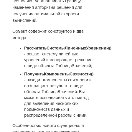
позволяют устанавливать границу
изменения алгоритма решения для
получения оптимальной скорости
вычислений.
Объект содержит конструктор и два
метода:
РассчитатьСистемыЛинейныхУравнений()
- решает систему линейных
уравнений и возвращает решение
в виде объекта ТаблицаЗначений;
ПолучитьКомпонентыСвязности()
- находит компоненты связности и
возвращает результат в виде
объекта ТаблицаЗначений. Вы
можете использовать этот метод
для выделения нескольких
подмножеств данных и
распределённой работы с ними.
Особенностью нового функционала