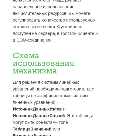
является то, что он поддерживает
параллельное использование
вычислительных ресурсов. Вы можете
регулировать количество используемых
потоков вычисления. Функционал
доступен на сервере, в толстом клиенте и
в COM-соединении.
Схема
использования
механизма
Для решения системы линейных
уравнений необходимо подготовить две
таблицы с коэффициентами системы
линейных уравнений –
ИсточникДанныхУзлов
и
ИсточникДанныхСвязей
. Эти таблицы
могут быть объектами типа
ТаблицаЗначений
или
РезультатЗапроса
.