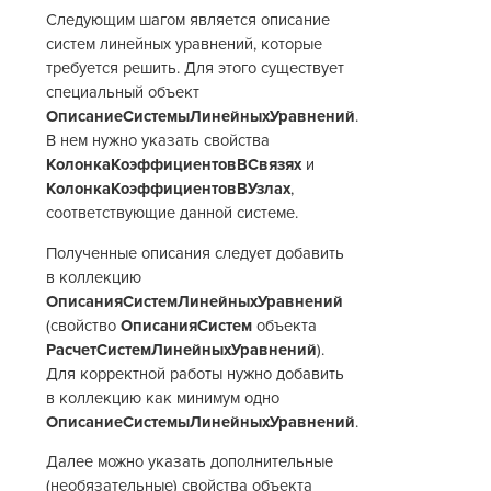
Следующим шагом является описание
систем линейных уравнений, которые
требуется решить. Для этого существует
специальный объект
ОписаниеСистемыЛинейныхУравнений
.
В нем нужно указать свойства
КолонкаКоэффициентовВСвязях
и
КолонкаКоэффициентовВУзлах
,
соответствующие данной системе.
Полученные описания следует добавить
в коллекцию
ОписанияСистемЛинейныхУравнений
(свойство
ОписанияСистем
объекта
РасчетСистемЛинейныхУравнений
).
Для корректной работы нужно добавить
в коллекцию как минимум одно
ОписаниеСистемыЛинейныхУравнений
.
Далее можно указать дополнительные
(необязательные) свойства объекта