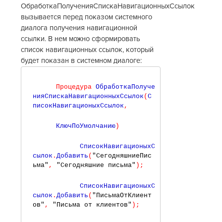
ОбработкаПолученияСпискаНавигационныхСсылок
вызывается перед показом системного
диалога получения навигационной
ссылки. В нем можно сформировать
список навигационных ссылок, который
будет показан в системном диалоге:
Процедура
 ОбработкаПолуче
нияСпискаНавигационныхСсылок
(
С
писокНавигационыхСсылок
,
    КлючПоУмолчанию
)
          СписокНавигационыхС
сылок
.
Добавить
(
"СегодняшниеПис
ьма"
,
"Сегодняшние письма"
)
;
          СписокНавигационыхС
сылок
.
Добавить
(
"ПисьмаОтКлиент
ов"
,
"Письма от клиентов"
)
;