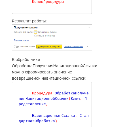
КонецПроцедуры
Результат работы:
В обработчике
ОбработкаПолученияНавигационнойСсылки
можно сформировать значение
возвращаемой навигационной ссылки:
Процедура
 ОбработкаПолуче
нияНавигационнойСсылки
(
Ключ
,
 П
редставление
,
    НавигационнаяСсылка
,
 Стан
дартнаяОбработка
)