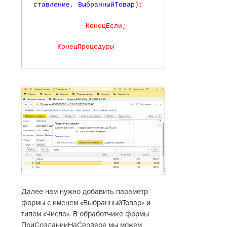
ставление
,
 ВыбранныйТовар
)
;
КонецЕсли
;
КонецПроцедуры
Далее нам нужно добавить параметр
формы с именем «ВыбранныйТовар» и
типом «Число». В обработчике формы
ПриСозданииНаСервере мы можем