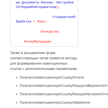
ые
.
Документы
.
Письма
,
 Настройки
СОтборомПоОтправителю
)
;
                 СтандартнаяО
бработка 
=
Ложь
;
КонецЕсли
;
КонецПроцедуры
Также в расширениях форм
соответствующих типов появятся методы
для формирования навигационных
ссылок с дополнительными параметрами:
ПолучитьНавигационнуюСсылкуОтчета
ПолучитьНавигационнуюСсылкуТекущегоВариантаОт
ПолучитьНавигационнуюСсылкуТекущихНастроекОтч
ПолучитьНавигационнуюСсылкуОбработки