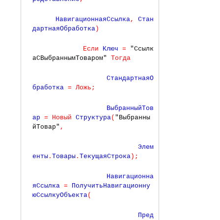
    НавигационнаяСсылка
,
 Стан
дартнаяОбработка
)
Если
 Ключ 
=
"Ссылк
аСВыбраннымТоваром"
Тогда
                 СтандартнаяО
бработка 
=
Ложь
;
                 ВыбранныйТов
ар 
=
Новый
 Структура
(
"Выбранны
йТовар"
,
                         Элем
енты
.
Товары
.
ТекущаяСтрока
)
;
                 Навигационна
яСсылка 
=
 ПолучитьНавигационну
юСсылкуОбъекта
(
                         Пред