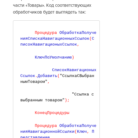
части «Товары». Код соответствующих
обработчиков будет выглядеть так:
Процедура
 ОбработкаПолуче
нияСпискаНавигационныхСсылок
(
С
писокНавигационыхСсылок
,
    КлючПоУмолчанию
)
           СписокНавигационых
Ссылок
.
Добавить
(
"СсылкаСВыбран
нымТоваром"
,
"Ссылка с 
выбранным товаром"
)
;
КонецПроцедуры
Процедура
 ОбработкаПолуче
нияНавигационнойСсылки
(
Ключ
,
 П
редставление
,