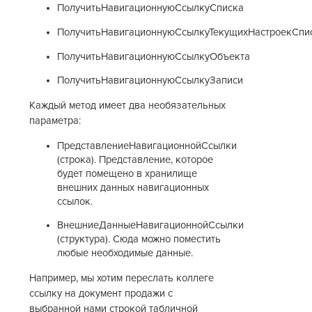
ПолучитьНавигационнуюСсылкуСписка
ПолучитьНавигационнуюСсылкуТекущихНастроекСпи
ПолучитьНавигационнуюСсылкуОбъекта
ПолучитьНавигационнуюСсылкуЗаписи
Каждый метод имеет два необязательных
параметра:
ПредставлениеНавигационнойСсылки
(строка). Представление, которое
будет помещено в хранилище
внешних данных навигационных
ссылок.
ВнешниеДанныеНавигационнойСсылки
(структура). Сюда можно поместить
любые необходимые данные.
Например, мы хотим переслать коллеге
ссылку на документ продажи с
выбранной нами строкой табличной