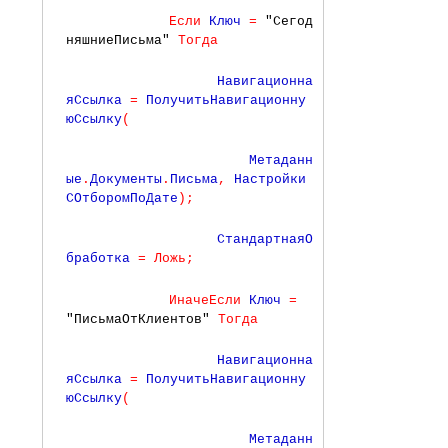
Если
 Ключ 
=
"Сегод
няшниеПисьма"
Тогда
                 Навигационна
яСсылка 
=
 ПолучитьНавигационну
юСсылку
(
                     Метаданн
ые
.
Документы
.
Письма
,
 Настройки
СОтборомПоДате
)
;
                 СтандартнаяО
бработка 
=
Ложь
;
ИначеЕсли
 Ключ 
=
"ПисьмаОтКлиентов"
Тогда
                 Навигационна
яСсылка 
=
 ПолучитьНавигационну
юСсылку
(
                     Метаданн